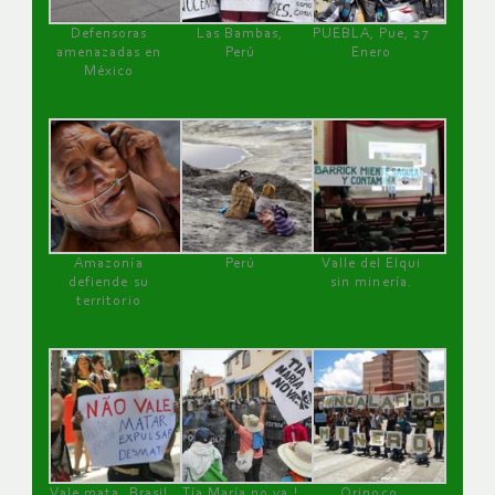
Defensoras
Las Bambas,
PUEBLA, Pue, 27
amenazadas en
Perú
Enero
México
Amazonía
Perú
Valle del Elqui
defiende su
sin minería.
territorio
Vale mata, Brasil
Tía María no va !
Orinoco,