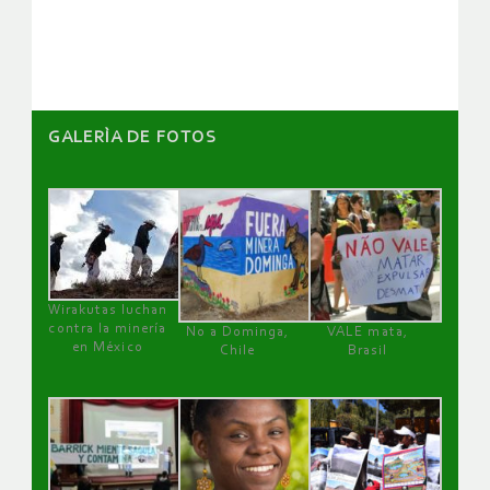
GALERÌA DE FOTOS
Wirakutas luchan
contra la minería
No a Dominga,
VALE mata,
en México
Chile
Brasil