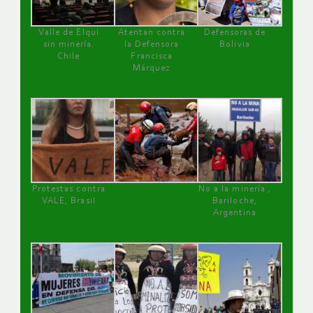
Valle de Elqui
Atentan contra
Defensoras de
sin minería.
la Defensora
Bolivia
Chile
Francisca
Márquez
Protestas contra
No a la minería ,
VALE, Brasil
Bariloche,
Argentina