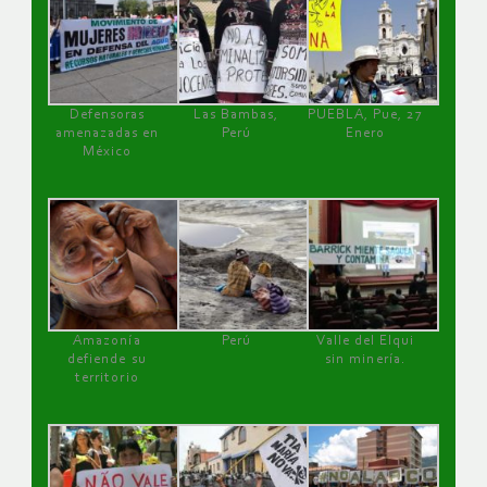
Defensoras
Las Bambas,
PUEBLA, Pue, 27
amenazadas en
Perú
Enero
México
Amazonía
Perú
Valle del Elqui
defiende su
sin minería.
territorio