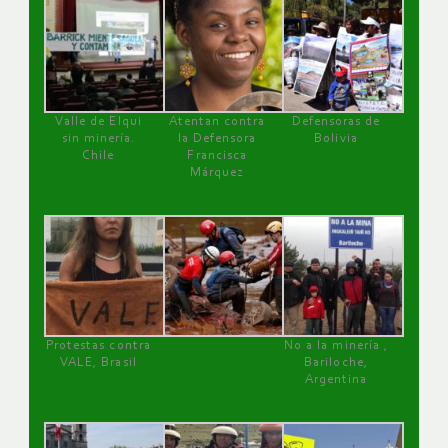
Valle de Elqui
Atentan contra
Defensoras de
sin minería.
la Defensora
Bolivia
Chile
Francisca
Márquez
Protestas contra
No a la minería ,
VALE, Brasil
Bariloche,
Argentina