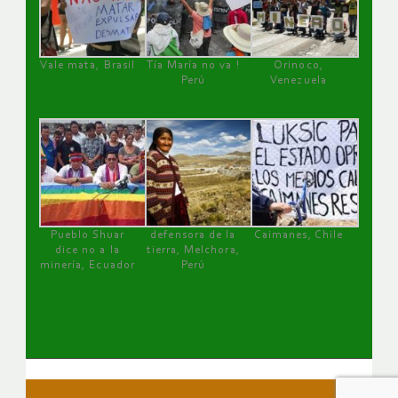
Vale mata, Brasil
Tía María no va !
Orinoco,
Perú
Venezuela
Pueblo Shuar
defensora de la
Caimanes, Chile
dice no a la
tierra, Melchora,
minería, Ecuador
Perú