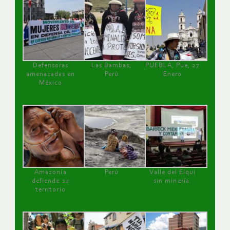
Defensoras
Las Bambas,
PUEBLA, Pue, 27
amenazadas en
Perú
Enero
México
Amazonía
Perú
Valle del Elqui
defiende su
sin minería.
territorio