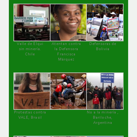
Valle de Elqui
Atentan contra
Defensoras de
sin minería.
la Defensora
Bolivia
Chile
Francisca
Márquez
Protestas contra
No a la minería ,
VALE, Brasil
Bariloche,
Argentina