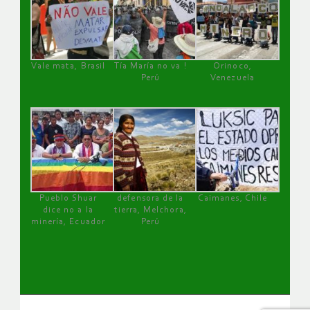
Vale mata, Brasil
Tía María no va !
Orinoco,
Perú
Venezuela
Pueblo Shuar
defensora de la
Caimanes, Chile
dice no a la
tierra, Melchora,
minería, Ecuador
Perú