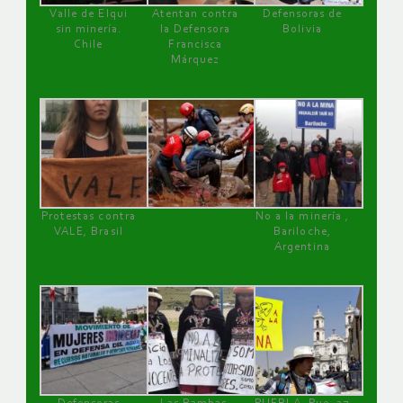
Valle de Elqui
Atentan contra
Defensoras de
sin minería.
la Defensora
Bolivia
Chile
Francisca
Márquez
Protestas contra
No a la minería ,
VALE, Brasil
Bariloche,
Argentina