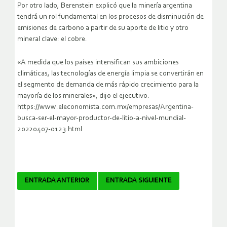
Por otro lado, Berenstein explicó que la minería argentina
tendrá un rol fundamental en los procesos de disminución de
emisiones de carbono a partir de su aporte de litio y otro
mineral clave: el cobre.
«A medida que los países intensifican sus ambiciones
climáticas, las tecnologías de energía limpia se convertirán en
el segmento de demanda de más rápido crecimiento para la
mayoría de los minerales», dijo el ejecutivo.
https://www.eleconomista.com.mx/empresas/Argentina-
busca-ser-el-mayor-productor-de-litio-a-nivel-mundial-
20220407-0123.html
Navegador
ENTRADA ANTERIOR
ENTRADA SIGUIENTE
de
artículos