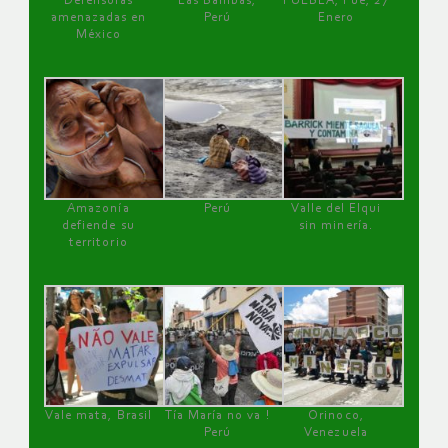
Defensoras
Las Bambas,
PUEBLA, Pue, 27
amenazadas en
Perú
Enero
México
Amazonía
Perú
Valle del Elqui
defiende su
sin minería.
territorio
Vale mata, Brasil
Tía María no va !
Orinoco,
Perú
Venezuela