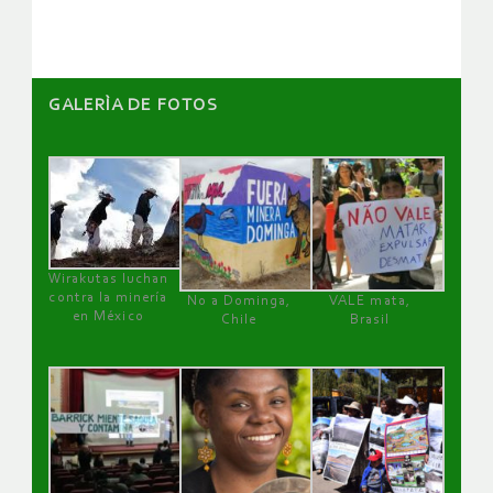
GALERÌA DE FOTOS
Wirakutas luchan
contra la minería
No a Dominga,
VALE mata,
en México
Chile
Brasil