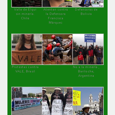
Valle de Elqui
Atentan contra
Defensoras de
sin minería.
la Defensora
Bolivia
Chile
Francisca
Márquez
Protestas contra
No a la minería ,
VALE, Brasil
Bariloche,
Argentina