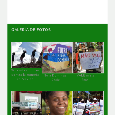
artículos
GALERÌA DE FOTOS
Wirakutas luchan
contra la minería
No a Dominga,
VALE mata,
en México
Chile
Brasil