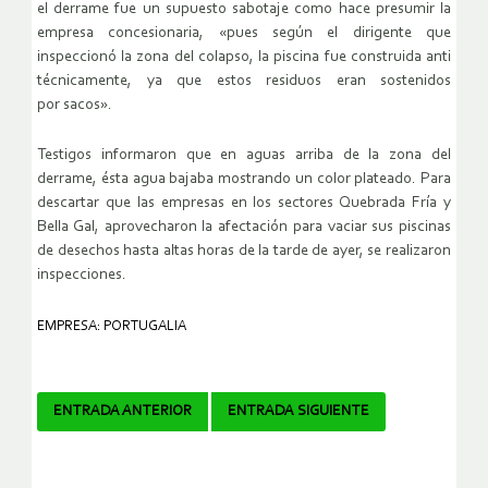
el derrame fue un
supuesto sabotaje como hace presumir la
empresa concesionaria, «pues
según el dirigente que
inspeccionó la zona del colapso, la piscina fue
construida anti
técnicamente, ya que estos residuos eran sostenidos
por
sacos».
Testigos informaron que en aguas arriba de la zona del
derrame, ésta
agua bajaba mostrando un color plateado. Para
descartar que las empresas
en los sectores Quebrada Fría y
Bella Gal, aprovecharon la afectación
para vaciar sus piscinas
de desechos hasta altas horas de la tarde de
ayer, se realizaron
inspecciones.
EMPRESA: PORTUGALIA
Navegador
ENTRADA ANTERIOR
ENTRADA SIGUIENTE
de