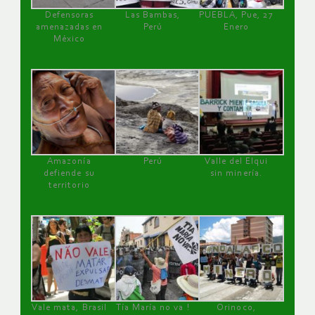
Defensoras
Las Bambas,
PUEBLA, Pue, 27
amenazadas en
Perú
Enero
México
Amazonía
Perú
Valle del Elqui
defiende su
sin minería.
territorio
Vale mata, Brasil
Tía María no va !
Orinoco,