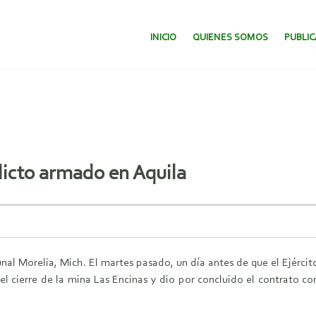
SALTAR AL CONTENIDO.
INICIO
QUIENES SOMOS
PUBLI
licto armado en Aquila
unal
Morelia, Mich. El martes pasado, un día antes de que el Ejérci
l cierre de la mina Las
Encinas y dio por concluido el contrato c