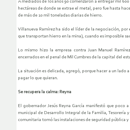
A mediados de los años 90 comenzaron a entregar mil 600 
hectáreas de donde se extrae el
metal, pero fue hasta hac
de más de 10 mil toneladas diarias de hierro.
Villanueva Ramírez ha sido el líder de la negociación, por
que transportan
hierro en la mina), cuando es imposible sa
Lo mismo hizo la empresa contra Juan Manuel Ramíre
encerrados en el penal de Mil Cumbres
de la capital del est
La situación es delicada, agregó, porque hacer a un lado a
pagar lo que quieran.
Se recupera la calma: Reyna
El gobernador Jesús Reyna García manifestó que poco a
municipal de Desarrollo Integral de
la Familia, Tesorería 
comunitaria tomó las instalaciones de seguridad
pública y