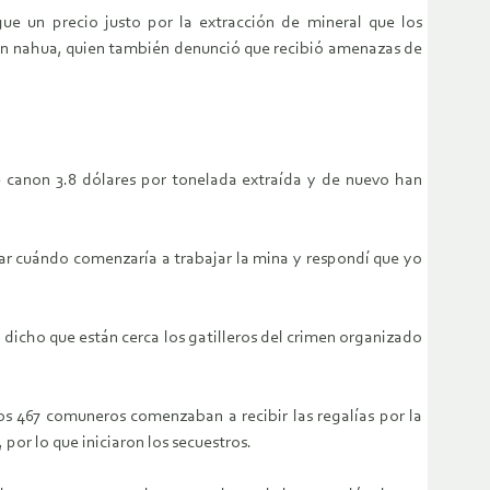
gue un precio justo
por la extracción de mineral que los
n nahua, quien también denunció que recibió
amenazas de
e canon 3.8 dólares por
tonelada extraída y de nuevo han
tar cuándo
comenzaría a trabajar la mina y respondí que yo
n dicho
que están cerca los gatilleros del crimen organizado
los 467 comuneros
comenzaban a recibir las regalías por la
 por lo que iniciaron los secuestros.