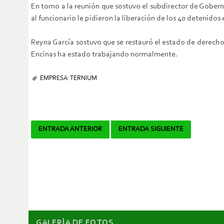
En torno a la reunión que sostuvo el subdirector de Gober
al funcionario le
pidieron la liberación de los 40 detenidos 
Reyna García sostuvo que se restauró el estado de derecho
Encinas ha estado trabajando
normalmente.
EMPRESA: TERNIUM
Navegador
ENTRADA ANTERIOR
ENTRADA SIGUIENTE
de
artículos
GALERÌA DE FOTOS