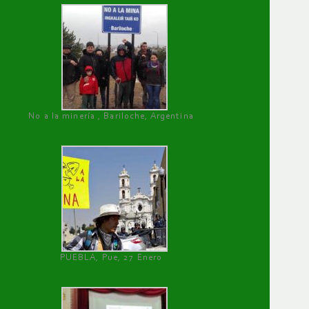
No a la minería , Bariloche, Argentina
PUEBLA, Pue, 27 Enero