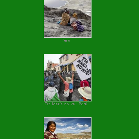
Perú
Tía María no va ! Perú