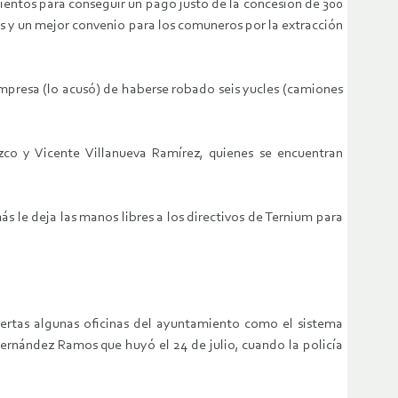
entos para conseguir
un pago justo de la concesión de 300
 y un mejor convenio para los comuneros por la
extracción
 empresa
(lo acusó) de haberse robado seis yucles (camiones
co y Vicente Villanueva
Ramírez, quienes se encuentran
ás le deja las
manos libres a los directivos de Ternium para
iertas algunas oficinas
del ayuntamiento como el sistema
Hernández Ramos que huyó el 24 de julio,
cuando la policía