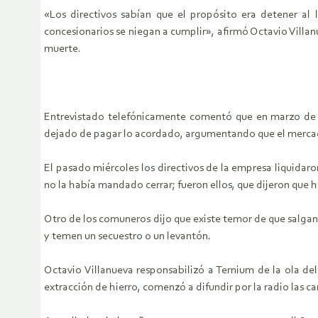
«Los directivos sabían que el propósito era detener al 
concesionarios se niegan a
cumplir», afirmó Octavio Vill
muerte.
Entrevistado telefónicamente comentó que en marzo de
dejado de pagar lo acordado,
argumentando que el mercad
El pasado miércoles los directivos de la empresa liquidaro
no la había mandado
cerrar; fueron ellos, que dijeron qu
Otro de los comuneros dijo que existe temor de que salgan
y temen un
secuestro o un levantón.
Octavio Villanueva responsabilizó a Ternium de la ola de
extracción de hierro, comenzó
a difundir por la radio las 