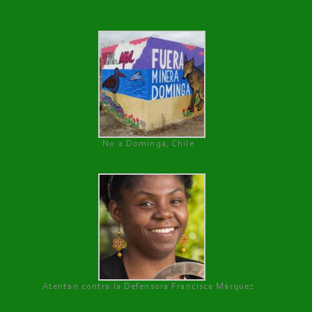
No a Dominga, Chile
Atentan contra la Defensora Francisca Márquez