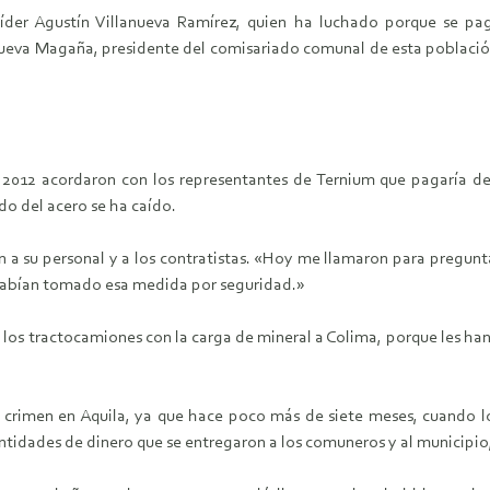
líder Agustín
Villanueva Ramírez, quien ha luchado porque se pa
anueva Magaña, presidente del comisariado
comunal de esta població
 2012 acordaron
con los representantes de Ternium que pagaría d
o del acero se ha caído.
n a su
personal y a los contratistas. «Hoy me llamaron para pregun
e habían tomado esa medida por
seguridad.»
 los
tractocamiones con la carga de mineral a Colima, porque les ha
l crimen en
Aquila, ya que hace poco más de siete meses, cuando 
cantidades de dinero que se entregaron a
los comuneros y al municipio,