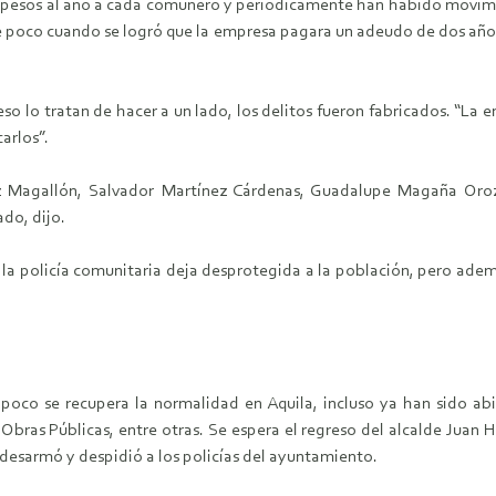
pesos al año a
cada comunero y periódicamente han habido movimi
e poco cuando se logró que la empresa pagara
un adeudo de dos años
 eso lo
tratan de hacer a un lado, los delitos fueron fabricados. “La
carlos”.
z Magallón, Salvador
Martínez Cárdenas, Guadalupe Magaña Oroz
ado, dijo.
 la policía
comunitaria deja desprotegida a la población, pero adem
 poco se recupera
la normalidad en Aquila, incluso ya han sido ab
y Obras Públicas, entre otras. Se espera el
regreso del alcalde Juan 
 desarmó y despidió a los policías del ayuntamiento.