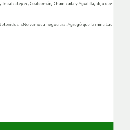
, Tepalcatepec,
Coalcomán, Chuinicuila y Aguililla, dijo que
5 detenidos. «No
vamos a negociar». Agregó que la mina Las