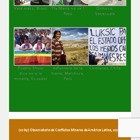
Vale mata, Brasil
Tía María no va !
Orinoco,
Perú
Venezuela
Pueblo Shuar
defensora de la
Caimanes, Chile
dice no a la
tierra, Melchora,
minería, Ecuador
Perú
(cc-by) Observatorio de Conflictos Mineros de América Latina, 2026