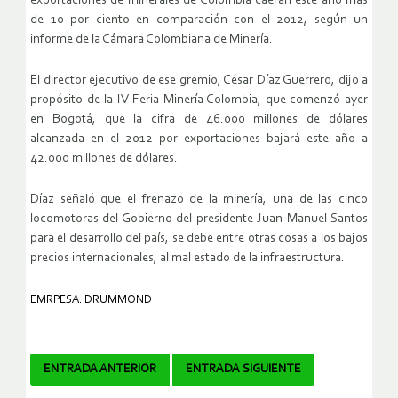
exportaciones de minerales de Colombia caerán este año más
de 10 por ciento en comparación con el 2012, según un
informe de la Cámara Colombiana de Minería.
El director ejecutivo de ese gremio, César Díaz Guerrero, dijo a
propósito de la IV Feria Minería Colombia, que comenzó ayer
en Bogotá, que la cifra de 46.000 millones de dólares
alcanzada en el 2012 por exportaciones bajará este año a
42.000 millones de dólares.
Díaz señaló que el frenazo de la minería, una de las cinco
locomotoras del Gobierno del presidente Juan Manuel Santos
para el desarrollo del país, se debe entre otras cosas a los bajos
precios internacionales, al mal estado de la infraestructura.
EMRPESA: DRUMMOND
Navegador
ENTRADA ANTERIOR
ENTRADA SIGUIENTE