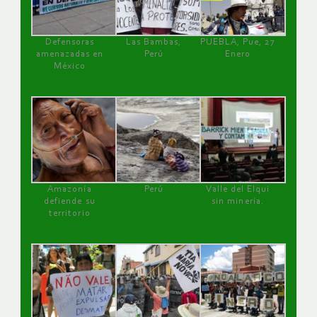
Defensoras
Las Bambas,
PUEBLA, Pue, 27
amenazadas en
Perú
Enero
México
Amazonía
Perú
Valle del Elqui
defiende su
sin minería.
territorio