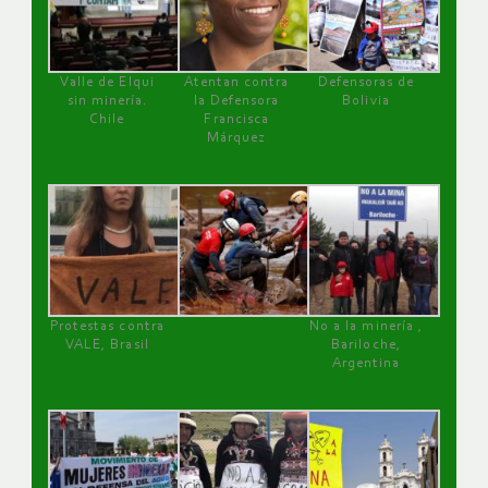
Valle de Elqui
Atentan contra
Defensoras de
sin minería.
la Defensora
Bolivia
Chile
Francisca
Márquez
Protestas contra
No a la minería ,
VALE, Brasil
Bariloche,
Argentina