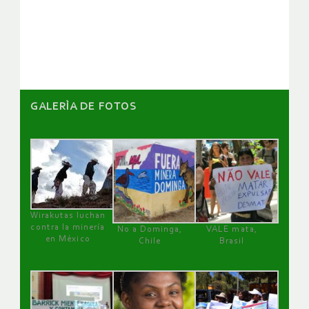
de
artículos
GALERÌA DE FOTOS
Wirakutas luchan
contra la minería
No a Dominga,
VALE mata,
en México
Chile
Brasil