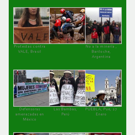
Protestas contra
No a la minería ,
VALE, Brasil
Bariloche,
Argentina
Defensoras
Las Bambas,
PUEBLA, Pue, 27
amenazadas en
Perú
Enero
México