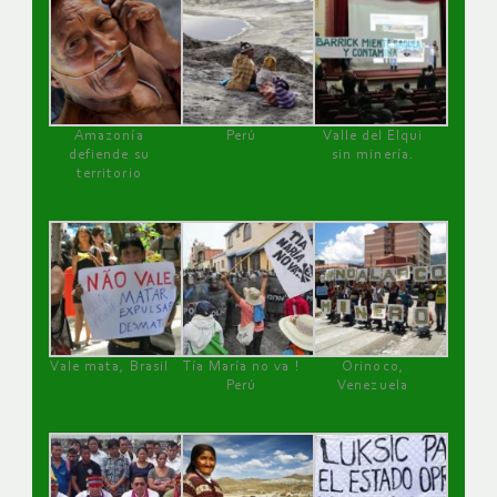
Amazonía
Perú
Valle del Elqui
defiende su
sin minería.
territorio
Vale mata, Brasil
Tía María no va !
Orinoco,
Perú
Venezuela