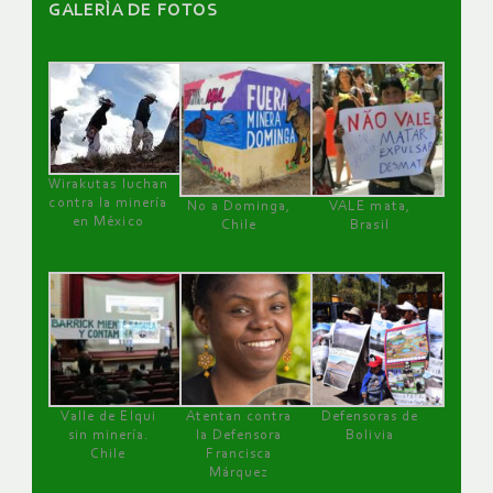
GALERÌA DE FOTOS
Wirakutas luchan
contra la minería
No a Dominga,
VALE mata,
en México
Chile
Brasil
Valle de Elqui
Atentan contra
Defensoras de
sin minería.
la Defensora
Bolivia
Chile
Francisca
Márquez