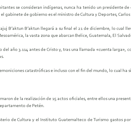
tantes se consideran indígenas, nunca ha tenido un presidente de es
el gabinete de gobierno es el ministro de Cultura y Deportes, Carlos
juj B’aktun B’aktun llegará a su final el 21 de diciembre, lo cual l
 Mesoamérica, la vasta zona que abarcan Belice, Guatemala, El Salvad
del año 3.114 antes de Cristo y, tras una llamada «cuenta larga», con
as.
oniciones catastróficas e incluso con el fin del mundo, lo cual ha s
rmaron de la realización de 15 actos oficiales, entre ellos una pre
 departamento de Petén.
sterio de Cultura y el Instituto Guatemalteco de Turismo gastos por 