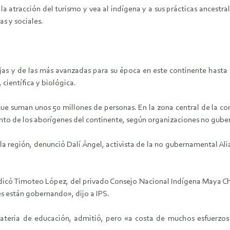
la atracción del turismo y vea al indígena y a sus prácticas ancest
s y sociales.
 y de las más avanzadas para su época en este continente hasta la
científica y biológica.
ue suman unos 50 millones de personas. En la zona central de la cor
iento de los aborígenes del continente, según organizaciones no gub
la región, denunció Dalí Ángel, activista de la no gubernamental A
dicó Timoteo López, del privado Consejo Nacional Indígena Maya Chor
es están gobernando», dijo a IPS.
eria de educación, admitió, pero «a costa de muchos esfuerzos de