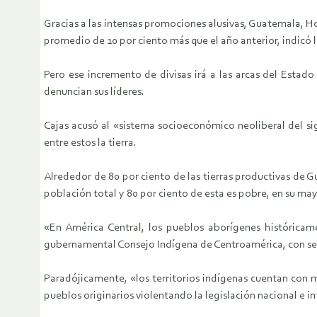
Gracias a las intensas promociones alusivas, Guatemala, Hon
promedio de 10 por ciento más que el año anterior, indicó 
Pero ese incremento de divisas irá a las arcas del Estad
denuncian sus líderes.
Cajas acusó al «sistema socioeconómico neoliberal del si
entre estos la tierra.
Alrededor de 80 por ciento de las tierras productivas de G
población total y 80 por ciento de esta es pobre, en su ma
«En América Central, los pueblos aborígenes históricam
gubernamental Consejo Indígena de Centroamérica, con sed
Paradójicamente, «los territorios indígenas cuentan con 
pueblos originarios violentando la legislación nacional e 