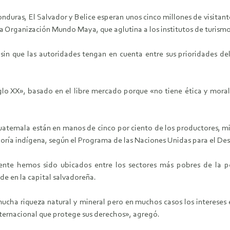
duras, El Salvador y Belice esperan unos cinco millones de visitante
la Organización Mundo Maya, que aglutina a los institutos de turismo
o sin que las autoridades tengan en cuenta entre sus prioridades de
glo XX», basado en el libre mercado porque «no tiene ética y moral
uatemala están en manos de cinco por ciento de los productores, mie
yoría indígena, según el Programa de las Naciones Unidas para el Des
ente hemos sido ubicados entre los sectores más pobres de la pob
e en la capital salvadoreña.
mucha riqueza natural y mineral pero en muchos casos los intereses
internacional que protege sus derechos», agregó.