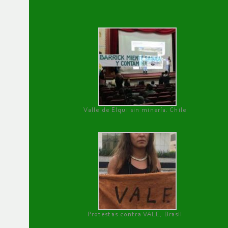
Valle de Elqui sin minería. Chile
Protestas contra VALE, Brasil