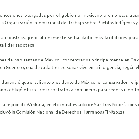
oncesiones otorgadas por el gobierno mexicano a empresas trasnac
a Organización Internacional del Trabajo sobre Pueblos Indígenas y 
industrias, pero últimamente se ha dado más facilidades para l
sta líder zapoteca.
ones de habitantes de México, concentrados principalmente en Oax
 en Guerrero, una de cada tres personas vive en la indigencia, según
en denunció que el saliente presidente de México, el conservador Fel
ños obligó e hizo firmar contratos a comuneros para ceder su territ
 la región de Wirikuta, en el central estado de San Luis Potosí, con
oncluyó la Comisión Nacional de Derechos Humanos.(FIN/2012)