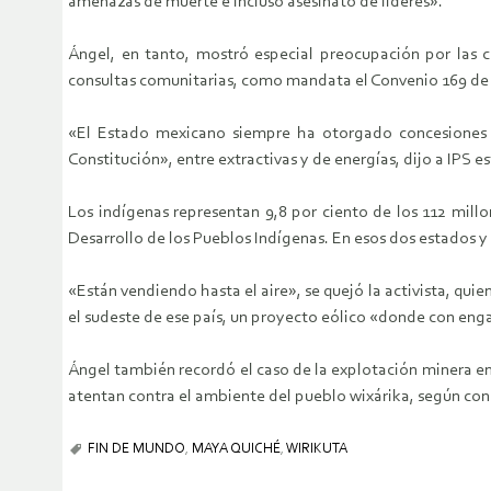
amenazas de muerte e incluso asesinato de líderes».
Ángel, en tanto, mostró especial preocupación por las c
consultas comunitarias, como mandata el Convenio 169 de l
«El Estado mexicano siempre ha otorgado concesiones a 
Constitución», entre extractivas y de energías, dijo a IPS e
Los indígenas representan 9,8 por ciento de los 112 mill
Desarrollo de los Pueblos Indígenas. En esos dos estados y
«Están vendiendo hasta el aire», se quejó la activista, qui
el sudeste de ese país, un proyecto eólico «donde con enga
Ángel también recordó el caso de la explotación minera en
atentan contra el ambiente del pueblo wixárika, según c
FIN DE MUNDO
,
MAYA QUICHÉ
,
WIRIKUTA