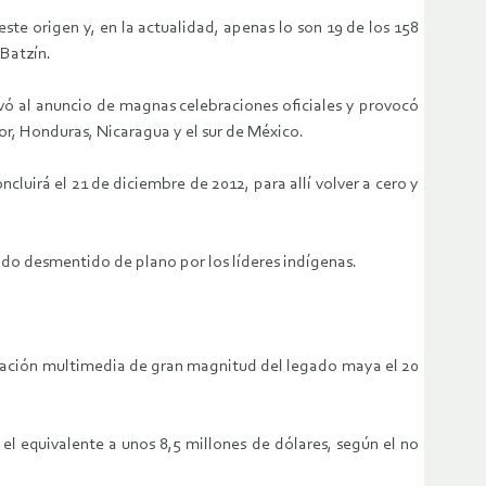
te origen y, en la actualidad, apenas lo son 19 de los 158
 Batzín.
levó al anuncio de magnas celebraciones oficiales y provocó
or, Honduras, Nicaragua y el sur de México.
cluirá el 21 de diciembre de 2012, para allí volver a cero y
ido desmentido de plano por los líderes indígenas.
sentación multimedia de gran magnitud del legado maya el 20
el equivalente a unos 8,5 millones de dólares, según el no