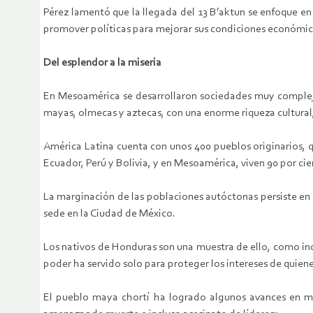
Pérez lamentó que la llegada del 13 B’aktun se enfoque en 
promover políticas para mejorar sus condiciones económica
Del esplendor a la miseria
En Mesoamérica se desarrollaron sociedades muy complejas
mayas, olmecas y aztecas, con una enorme riqueza cultural, 
América Latina cuenta con unos 400 pueblos originarios, q
Ecuador, Perú y Bolivia, y en Mesoamérica, viven 90 por c
La marginación de las poblaciones autóctonas persiste en 
sede en la Ciudad de México.
Los nativos de Honduras son una muestra de ello, como in
poder ha servido solo para proteger los intereses de quien
El pueblo maya chortí ha logrado algunos avances en mat