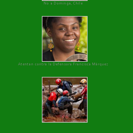
No a Dominga, Chile
Atentan contra la Defensora Francisca Márquez