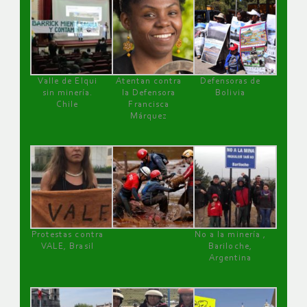
Valle de Elqui
Atentan contra
Defensoras de
sin minería.
la Defensora
Bolivia
Chile
Francisca
Márquez
Protestas contra
No a la minería ,
VALE, Brasil
Bariloche,
Argentina