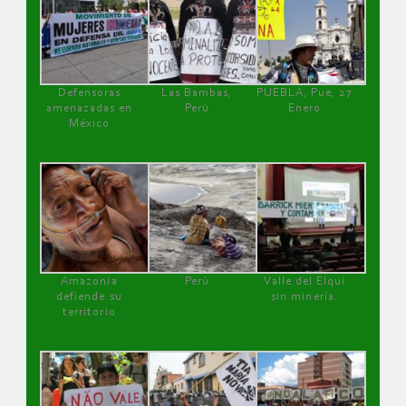
Defensoras
Las Bambas,
PUEBLA, Pue, 27
amenazadas en
Perú
Enero
México
Amazonía
Perú
Valle del Elqui
defiende su
sin minería.
territorio