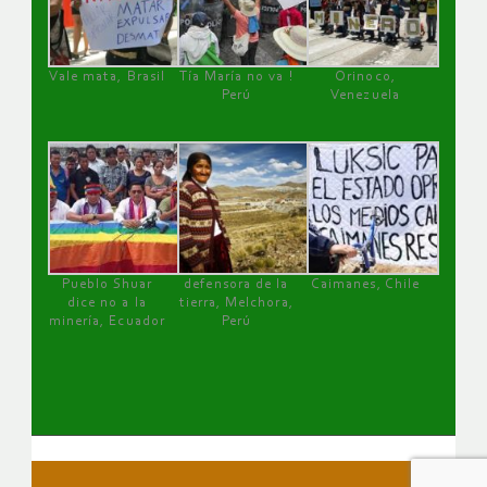
Vale mata, Brasil
Tía María no va !
Orinoco,
Perú
Venezuela
Pueblo Shuar
defensora de la
Caimanes, Chile
dice no a la
tierra, Melchora,
minería, Ecuador
Perú