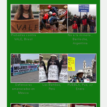
Protestas contra
No a la minería ,
VALE, Brasil
Bariloche,
Argentina
Defensoras
Las Bambas,
PUEBLA, Pue, 27
amenazadas en
Perú
Enero
México