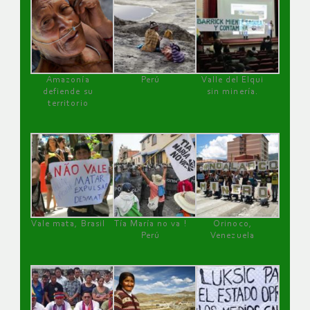
Amazonía
Perú
Valle del Elqui
defiende su
sin minería.
territorio
Vale mata, Brasil
Tía María no va !
Orinoco,
Perú
Venezuela