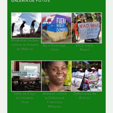
GALERÌA DE FOTOS
Wirakutas luchan
contra la minería
No a Dominga,
VALE mata,
en México
Chile
Brasil
Valle de Elqui
Atentan contra
Defensoras de
sin minería.
la Defensora
Bolivia
Chile
Francisca
Márquez