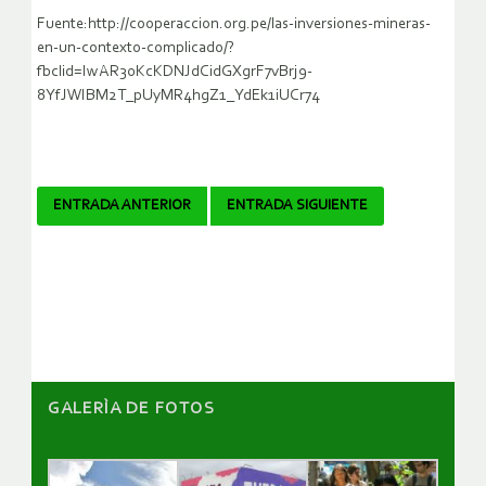
Fuente:http://cooperaccion.org.pe/las-inversiones-mineras-
en-un-contexto-complicado/?
fbclid=IwAR30KcKDNJdCidGXgrF7vBrj9-
8YfJWIBM2T_pUyMR4hgZ1_YdEk1iUCr74
Navegador
ENTRADA ANTERIOR
ENTRADA SIGUIENTE
de
artículos
GALERÌA DE FOTOS