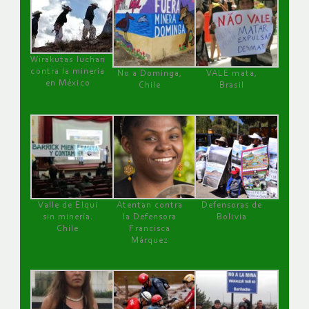
Wirakutas luchan
contra la minería
No a Dominga,
VALE mata,
en México
Chile
Brasil
Valle de Elqui
Atentan contra
Defensoras de
sin minería.
la Defensora
Bolivia
Chile
Francisca
Márquez