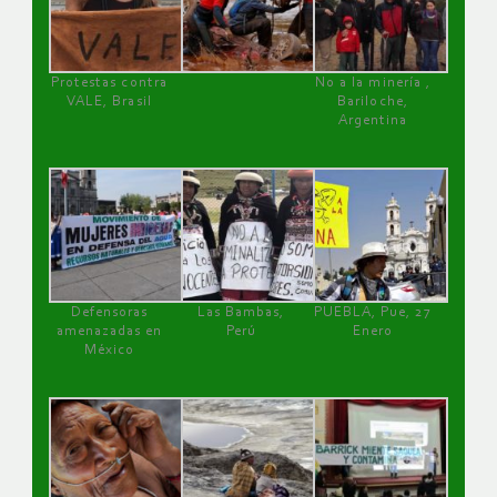
Protestas contra
No a la minería ,
VALE, Brasil
Bariloche,
Argentina
Defensoras
Las Bambas,
PUEBLA, Pue, 27
amenazadas en
Perú
Enero
México