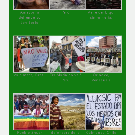
Amazonía
Perú
Valle del Elqui
defiende su
sin minería.
territorio
Vale mata, Brasil
Tía María no va !
Orinoco,
Perú
Venezuela
Pueblo Shuar
defensora de la
Caimanes, Chile