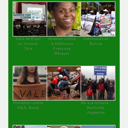
Valle de Elqui
Atentan contra
Defensoras de
sin minería.
la Defensora
Bolivia
Chile
Francisca
Márquez
Protestas contra
No a la minería ,
VALE, Brasil
Bariloche,
Argentina