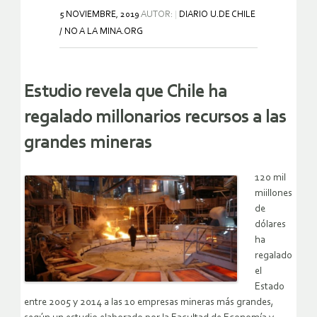
5 NOVIEMBRE, 2019
AUTOR:
DIARIO U.DE CHILE
/ NO A LA MINA.ORG
Estudio revela que Chile ha
regalado millonarios recursos a las
grandes mineras
120 mil
miillones
de
dólares
ha
regalado
el
Estado
entre 2005 y 2014 a las 10 empresas mineras más grandes,