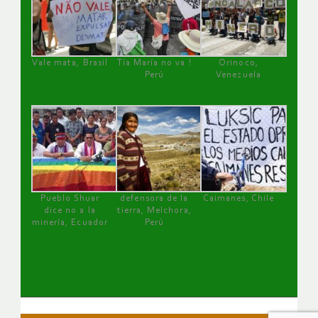
Vale mata, Brasil
Tía María no va !
Orinoco,
Perú
Venezuela
Pueblo Shuar
defensora de la
Caimanes, Chile
dice no a la
tierra, Melchora,
minería, Ecuador
Perú