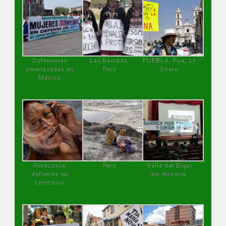
Defensoras
Las Bambas,
PUEBLA, Pue, 27
amenazadas en
Perú
Enero
México
Amazonía
Perú
Valle del Elqui
defiende su
sin minería.
territorio