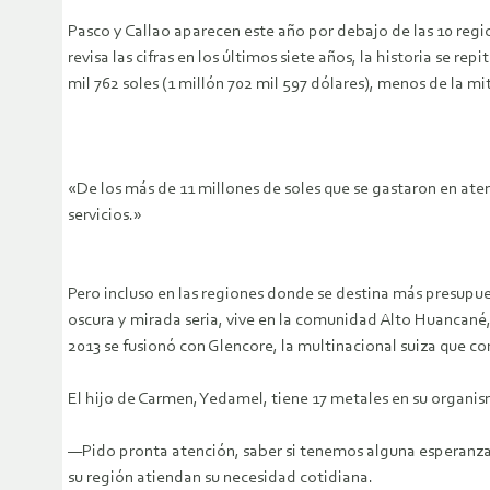
Pasco y Callao aparecen este año por debajo de las 10 regi
revisa las cifras en los últimos siete años, la historia se 
mil 762 soles (1 millón 702 mil 597 dólares), menos de la mi
«De los más de 11 millones de soles que se gastaron en aten
servicios.»
Pero incluso en las regiones donde se destina más presup
oscura y mirada seria, vive en la comunidad Alto Huancané,
2013 se fusionó con Glencore, la multinacional suiza que c
El hijo de Carmen, Yedamel, tiene 17 metales en su organis
—Pido pronta atención, saber si tenemos alguna esperanza
su región atiendan su necesidad cotidiana.