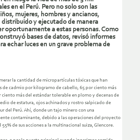
es en el Perú. Pero no solo son las
niños, mujeres, hombres y ancianos,
n distribuido y ejecutado de manera
nder oportunamente a estas personas. Como
onstruyó bases de datos, revisó informes
ara echar luces en un grave problema de
erar la cantidad de micropartículas tóxicas que han
os de cadmio por kilogramo de cabello, 65 por ciento más
por ciento más del estándar tolerable en plomo y decenas de
edio de estatura, ojos achinados y rostro salpicado de
 sur del Perú. Ahí, donde un tajo minero con una
samente contaminante, debido a las operaciones del proyecto
 55% de sus acciones a la multinacional suiza, Glencore.