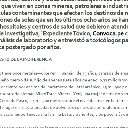
que viven en zonas mineras, petroleras e industrial
ulas contaminantes que afectan los destinos de 
lones de soles que en los últimos ocho años se ha
n hospitales y centros de salud que debieron ate
rie investigativa, ‘Expediente Tóxico,
Convoca.pe
c
álisis de laboratorio y entrevistó a toxicólogos p
ca postergado por años.
ESTO DE LA INDIFERENCIA
 tiene once metales—dice Yeni Huamán, de 35 años, cansada de enum
ueño cuerpo de su hijo de apenas siete años de edad: 0,33 miligram
 por ciento por encima del parámetro del letal arsénico, 43 mil 900 
laboratorio alemán MicroTrace Mineral. Yeni, una mujer de metro y m
Cerro de Pasco, a 4 mil 300 metros sobre el nivel del mar, en la sierra
ste lugar en islas salpicadas de polvo tóxico invisible pero silencio
 acciones pertenece a la familia Letts y parientes, y un poco más del