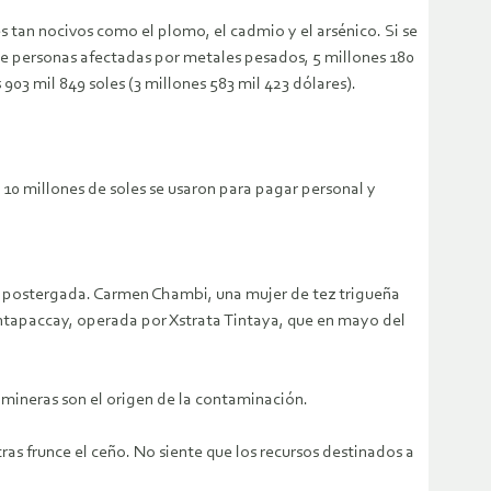
 tan nocivos como el plomo, el cadmio y el arsénico. Si se
to de personas afectadas por metales pesados, 5 millones 180
 903 mil 849 soles (3 millones 583 mil 423 dólares).
 10 millones de soles se usaron para pagar personal y
o postergada. Carmen Chambi, una mujer de tez trigueña
Antapaccay, operada por Xstrata Tintaya, que en mayo del
 mineras son el origen de la contaminación.
 frunce el ceño. No siente que los recursos destinados a