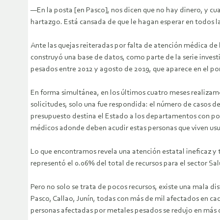
—En la posta [en Pasco], nos dicen que no hay dinero, y c
hartazgo. Está cansada de que le hagan esperar en todos lado
Ante las quejas reiteradas por falta de atención médica de 
construyó una base de datos, como parte de la serie inves
pesados entre 2012 y agosto de 2019, que aparece en el po
En forma simultánea, en los últimos cuatro meses realizam
solicitudes, solo una fue respondida: el número de casos 
presupuesto destina el Estado a los departamentos con pob
médicos adonde deben acudir estas personas que viven usua
Lo que encontramos revela una atención estatal ineficaz y
representó el 0.06% del total de recursos para el sector Sal
Pero no solo se trata de pocos recursos, existe una mala d
Pasco, Callao, Junín, todas con más de mil afectados en ca
personas afectadas por metales pesados se redujo en más 