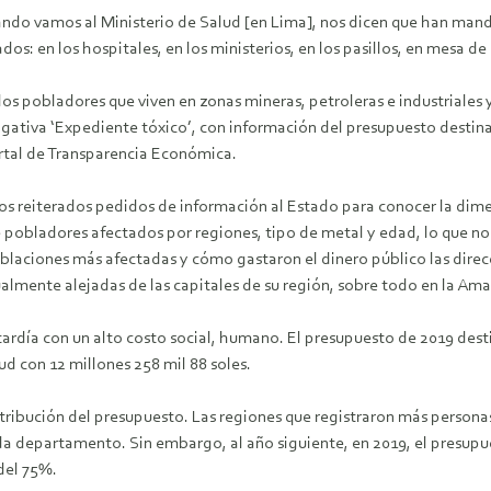
uando vamos al Ministerio de Salud [en Lima], nos dicen que han mand
s: en los hospitales, en los ministerios, en los pasillos, en mesa de
los pobladores que viven en zonas mineras, petroleras e industriales
tigativa ‘Expediente tóxico’, con información del presupuesto dest
rtal de Transparencia Económica.
os reiterados pedidos de información al Estado para conocer la dim
de pobladores afectados por regiones, tipo de metal y edad, lo que n
laciones más afectadas y cómo gastaron el dinero público las direcci
lmente alejadas de las capitales de su región, sobre todo en la Ama
 tardía con un alto costo social, humano. El presupuesto de 2019 des
ud con 12 millones 258 mil 88 soles.
istribución del presupuesto. Las regiones que registraron más person
da departamento. Sin embargo, al año siguiente, en 2019, el presupu
del 75%.