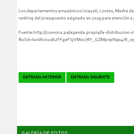
Los departamentos amazónicos Ucayali, Loreto, Madre de Di
ranking del presupuesto asignado en 2019 para atención a p
Fuente:http://convoca.pe/agenda-propia/la-distribucion-
fbclid=IwAR0A2s6UFFgeFSjVM0c78Y_GZMpnpNq04JR_0
Navegador
ENTRADA ANTERIOR
ENTRADA SIGUIENTE
de
artículos
GALERÌA DE FOTOS