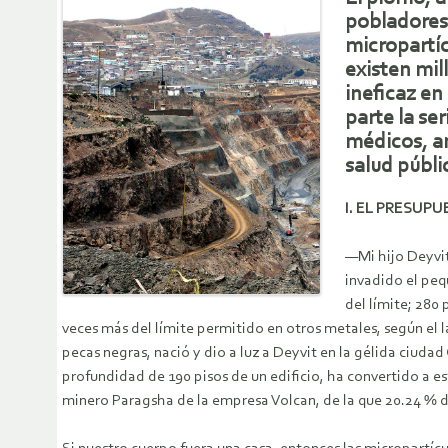
pobladores 
micropartíc
existen mil
ineficaz e
parte la se
médicos, an
salud públi
I. EL PRESUPU
—Mi hijo Deyvit
invadido el peq
del límite; 280
veces más del límite permitido en otros metales, según el 
pecas negras, nació y dio a luz a Deyvit en la gélida ciudad 
profundidad de 190 pisos de un edificio, ha convertido a e
minero Paragsha de la empresa Volcan, de la que 20.24 % de