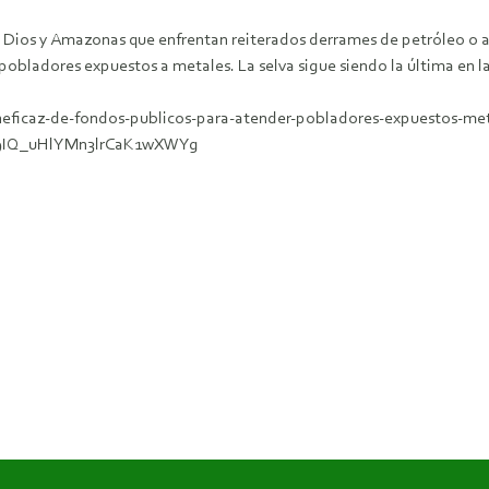
os y Amazonas que enfrentan reiterados derrames de petróleo o a la 
obladores expuestos a metales. La selva sigue siendo la última en la 
ineficaz-de-fondos-publicos-para-atender-pobladores-expuestos-me
9IQ_uHlYMn3lrCaK1wXWYg