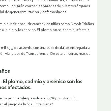
ones, o por la puerta principal cuando ingerimos comida
e átomo, lograrán corroer las paredes de nuestros órganos
ncial de generar mutación y enfermedades.
admio puede producir cáncer y en niños como Deyvit “daños
 a la piel y los nervios. El plomo causa anemia, afecta al
5 mil 135, de acuerdo con una base de datos entregada a
 vía la Ley de Transparencia. De este universo, más del
 años
 El plomo, cadmio y arsénico son los
nos afectados.
ctados por metales pesados: el 99% por plomo. Sin
 el juego de la “gallinita ciega”.