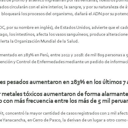
ulas de plomo y arsénico ingresarían por las ventanas, nuestros pulm
dos circularán con el aire interior, la sangre, y por su naturaleza d
as, bloqueará los procesos del organismo, dañará el ADN por su pote
DC, por su nombre en inglés), de Estados Unidos, advierte que el c
mago, los intestinos, afecta los vasos sanguíneos, produce alteraciones
alerta la Organización Mundial de la Salud.
umentado en 283% en Perú, entre 2012 y 2018: de mil 809 personas a 
ención y Control de Enfermedades mediante un pedido de información
les pesados aumentaron en 283% en los últimos 7
or metales tóxicos aumentaron de forma alarmante.
 con más frecuencia entre los más de 5 mil perua
vit, concentró la mayor cantidad de casos registrados con 2 mil afe
Yanacancha, en Cerro de Pasco, la derivan de un lugar a otro como en