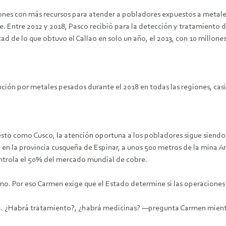
ones con más recursos para atender a pobladores expuestos a metales
repite. Entre 2012 y 2018, Pasco recibió para la detección y tratamien
tad de lo que obtuvo el Callao en solo un año, el 2013, con 10 millones
ción por metales pesados durante el 2018 en todas las regiones, casi
uesto como Cusco, la atención oportuna a los pobladores sigue siend
 en la provincia cusqueña de Espinar, a unos 500 metros de la mina 
ontrola el 50% del mercado mundial de cobre.
mo. Por eso Carmen exige que el Estado determine si las operaciones
. ¿Habrá tratamiento?, ¿habrá medicinas? —pregunta Carmen mientras