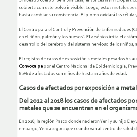
Si nuestro cuerpo fuera una casa, entonces las micropartíc
cubierta con este polvo invisible. Luego, estos metales pesa
hasta cambiar su consistencia. El plomo oxidará las célul
El Centro para el Control y Prevención de Enfermedades (C
en el riñón, pulmón y los huesos”. El arsénico irrita el estó
desarrollo del cerebro y del sistema nervioso de los niños, 
El registro de casos de exposición a metales pesados ha a
Convoca.pe
por el Centro Nacional de Epidemiología, Prev
80% de afectados son niños de hasta 11 años de edad.
Casos de afectados por exposición a meta
Del 2012 al 2018 los casos de afectados p
metales que se encuentran en el organismo
En 2018, la región Pasco donde nacieron Yeni y su hijo Dey
embargo, Yeni asegura que cuando van al centro de salud de 