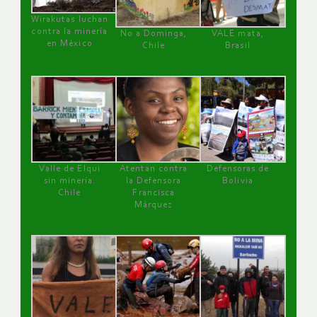
Wirakutas luchan
contra la minería
No a Dominga,
VALE mata,
en México
Chile
Brasil
Valle de Elqui
Atentan contra
Defensoras de
sin minería.
la Defensora
Bolivia
Chile
Francisca
Márquez