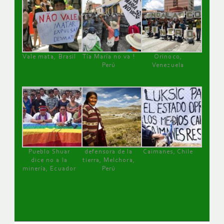
Vale mata, Brasil
Tía María no va !
Orinoco,
Perú
Venezuela
Pueblo Shuar
defensora de la
Caimanes, Chile
dice no a la
tierra, Melchora,
minería, Ecuador
Perú