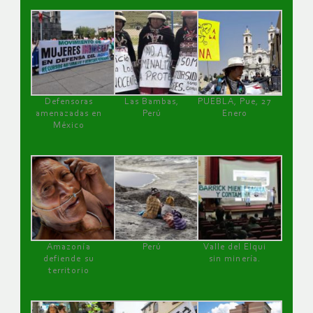
Defensoras
Las Bambas,
PUEBLA, Pue, 27
amenazadas en
Perú
Enero
México
Amazonía
Perú
Valle del Elqui
defiende su
sin minería.
territorio