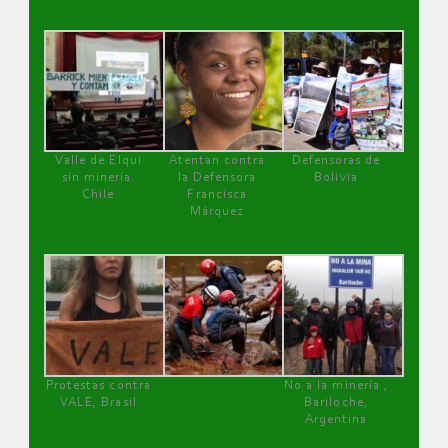
Valle de Elqui
Atentan contra
Defensoras de
sin minería.
la Defensora
Bolivia
Chile
Francisca
Márquez
Protestas contra
No a la minería ,
VALE, Brasil
Bariloche,
Argentina