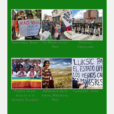
Vale mata, Brasil
Tía María no va !
Orinoco,
Perú
Venezuela
Pueblo Shuar
defensora de la
Caimanes, Chile
dice no a la
tierra, Melchora,
minería, Ecuador
Perú