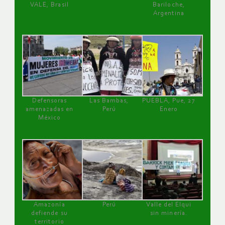
VALE, Brasil
Bariloche,
Argentina
Defensoras
Las Bambas,
PUEBLA, Pue, 27
amenazadas en
Perú
Enero
México
Amazonía
Perú
Valle del Elqui
defiende su
sin minería.
territorio