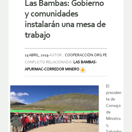
Las Bambas: Gobierno
y comunidades
instalarán una mesa de
trabajo
15 ABRIL, 2019
AUTOR:
COOPERACCIÓN.ORG.PE
CONFLICTO RELACIONADO:
LAS BAMBAS-
APURIMAC-CORREDOR MINERO
El
presiden
te de
Consejo
de
Ministro
s,
Salvador