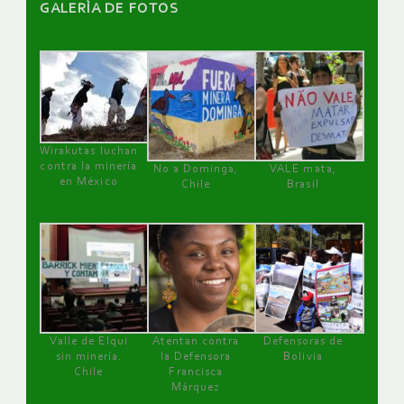
GALERÌA DE FOTOS
Wirakutas luchan
contra la minería
No a Dominga,
VALE mata,
en México
Chile
Brasil
Valle de Elqui
Atentan contra
Defensoras de
sin minería.
la Defensora
Bolivia
Chile
Francisca
Márquez