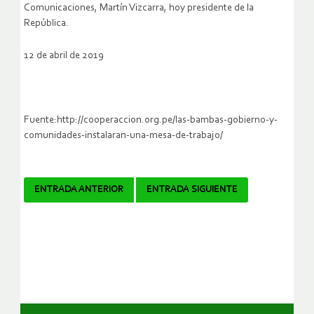
Comunicaciones, Martín Vizcarra, hoy presidente de la
República.
12 de abril de 2019
Fuente:http://cooperaccion.org.pe/las-bambas-gobierno-y-
comunidades-instalaran-una-mesa-de-trabajo/
Navegador
ENTRADA ANTERIOR
ENTRADA SIGUIENTE
de
artículos