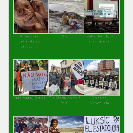
Amazonía
Perú
Valle del Elqui
defiende su
sin minería.
territorio
Vale mata, Brasil
Tía María no va !
Orinoco,
Perú
Venezuela