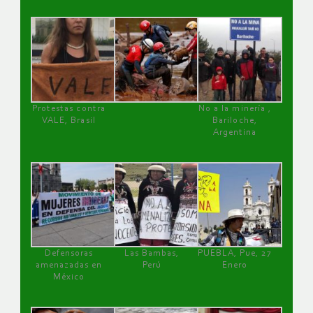
Protestas contra
No a la minería ,
VALE, Brasil
Bariloche,
Argentina
Defensoras
Las Bambas,
PUEBLA, Pue, 27
amenazadas en
Perú
Enero
México