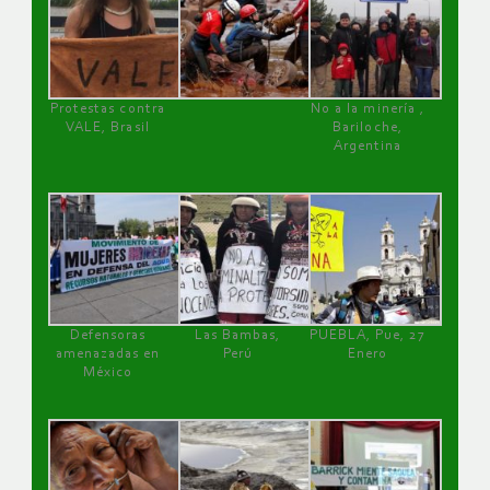
Protestas contra
No a la minería ,
VALE, Brasil
Bariloche,
Argentina
Defensoras
Las Bambas,
PUEBLA, Pue, 27
amenazadas en
Perú
Enero
México