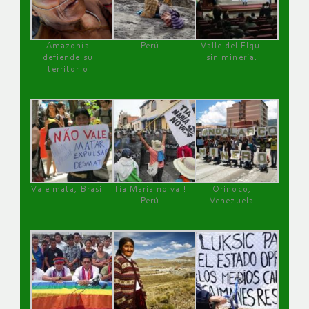
Amazonía
Perú
Valle del Elqui
defiende su
sin minería.
territorio
Vale mata, Brasil
Tía María no va !
Orinoco,
Perú
Venezuela