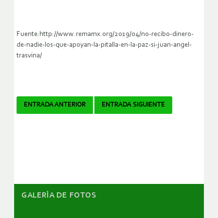
Fuente:http://www.remamx.org/2019/04/no-recibo-dinero-
de-nadie-los-que-apoyan-la-pitalla-en-la-paz-si-juan-angel-
trasvina/
Navegador
ENTRADA ANTERIOR
ENTRADA SIGUIENTE
de
artículos
GALERÌA DE FOTOS