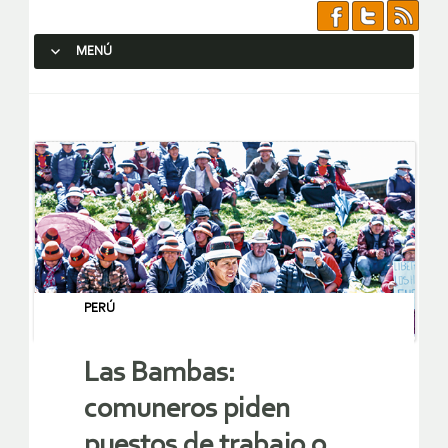
MENÚ
SALTAR AL CONTENIDO.
PERÚ
Las Bambas:
comuneros piden
puestos de trabajo o