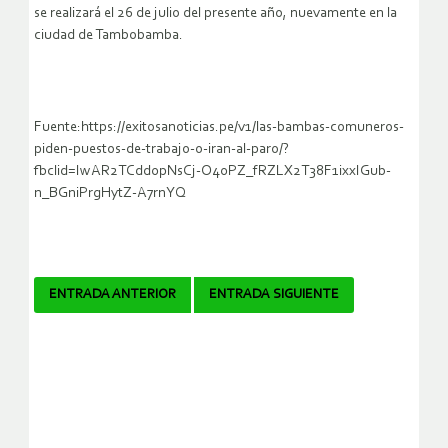
se realizará el 26 de julio del presente año, nuevamente en la
ciudad de Tambobamba.
Fuente:https://exitosanoticias.pe/v1/las-bambas-comuneros-
piden-puestos-de-trabajo-o-iran-al-paro/?
fbclid=IwAR2TCdd0pNsCj-O40PZ_fRZLX2T38F1ixxIGub-
n_BGniPrgHytZ-A7rnYQ
Navegador
ENTRADA ANTERIOR
ENTRADA SIGUIENTE
de
artículos