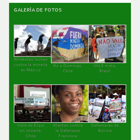
GALERÌA DE FOTOS
Wirakutas luchan
contra la minería
No a Dominga,
VALE mata,
en México
Chile
Brasil
Valle de Elqui
Atentan contra
Defensoras de
sin minería.
la Defensora
Bolivia
Chile
Francisca