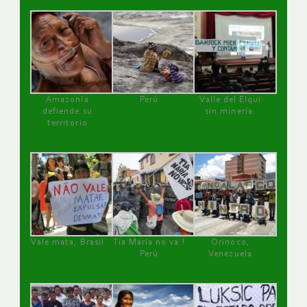
Amazonía
Perú
Valle del Elqui
defiende su
sin minería.
territorio
Vale mata, Brasil
Tía María no va !
Orinoco,
Perú
Venezuela