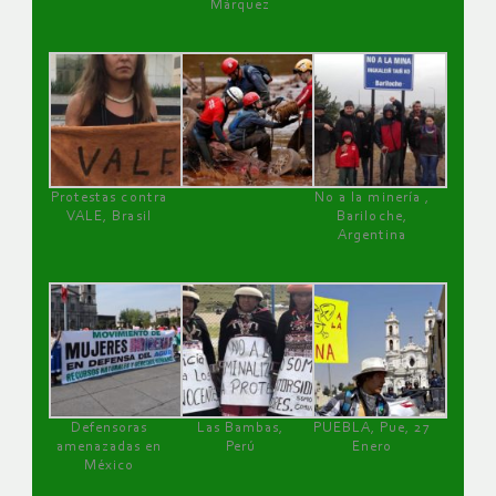
Márquez
Protestas contra
No a la minería ,
VALE, Brasil
Bariloche,
Argentina
Defensoras
Las Bambas,
PUEBLA, Pue, 27
amenazadas en
Perú
Enero
México