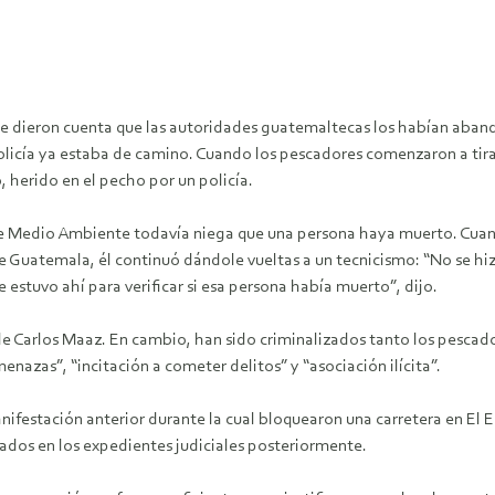
e dieron cuenta que las autoridades guatemaltecas los habían aban
licía ya estaba de camino. Cuando los pescadores comenzaron a tirar
 herido en el pecho por un policía.
ro de Medio Ambiente todavía niega que una persona haya muerto. Cua
de Guatemala, él continuó dándole vueltas a un tecnicismo: “No se h
e estuvo ahí para verificar si esa persona había muerto”, dijo.
de Carlos Maaz. En cambio, han sido criminalizados tanto los pescado
azas”, “incitación a cometer delitos” y “asociación ilícita”.
festación anterior durante la cual bloquearon una carretera en El 
ados en los expedientes judiciales posteriormente.