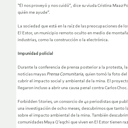
“Él nos proveyó y nos cuidó”, dice su viuda Cristina Maaz 
quién me ayude”.
La sociedad que está en la raíz de las preocupaciones de l
El Estor, un municipio remoto oculto en medio de montañas 
industrias, como la construcción o la electrónica.
Impunidad policial
Durante la conferencia de prensa posterior a la protesta, l
noticias mayas
Prensa Comunitaria
, quien tomó la foto de
cubrir el impacto social y ambiental de la mina. El proyect
llegaron incluso a abrir una causa penal contra Carlos Choc.
Forbidden Stories, un consorcio de 40 periodistas que pub
una investigación de ocho meses, descubrimos que tanto l
sobre el impacto ambiental de la mina. También descubrimo
comunidades Maya Q’eqchi que viven en El Estor tienen razó