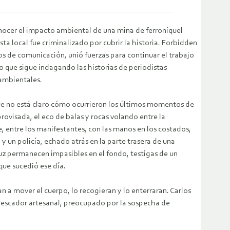
ocer el impacto ambiental de una mina de ferroníquel
sta local fue criminalizado por cubrir la historia. Forbidden
s de comunicación, unió fuerzas para continuar el trabajo
to que sigue indagando las historias de periodistas
ambientales.
que no está claro cómo ocurrieron los últimos momentos de
rovisada, el eco de balas y rocas volando entre la
e, entre los manifestantes, con las manos en los costados,
 un policía, echado atrás en la parte trasera de una
ruz permanecen impasibles en el fondo, testigas de un
e sucedió ese día.
 a mover el cuerpo, lo recogieran y lo enterraran. Carlos
pescador artesanal, preocupado por la sospecha de