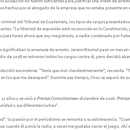
 acusación no fueron suficientes para justificar una orden de arres
ones hechas por el abogado de la empresa que no estaba presente en
lo criminal del Tribunal de Guatemala, los tipos de cargos presentados
ntes. “La libertad de expresión está reconocida en la Constitución,
mo juez hasta ahora que soy magistrado, a nadie condenado por haber
s significaban la amenaza de arresto. Jerson Xitumul pasó un mes en un
julio de 2018 se retiraron todos los cargos contra él, pero decidió a
decidió esconderse. “Tenía que vivir clandestinamente”, recuerda. “T
 en los que me desesperé”. Durante ese tiempo, Choc se separó de s
2 años y se unió a
Prensa Comunitaria
en diciembre de 2016.
Prensa
idad y sus diferentes luchas”.
”. Su pasión por el periodismo se remonta a su adolescencia. “Cuand
e cuando él ponía la radio, a veces me gustaba narrar el juego. Ahí