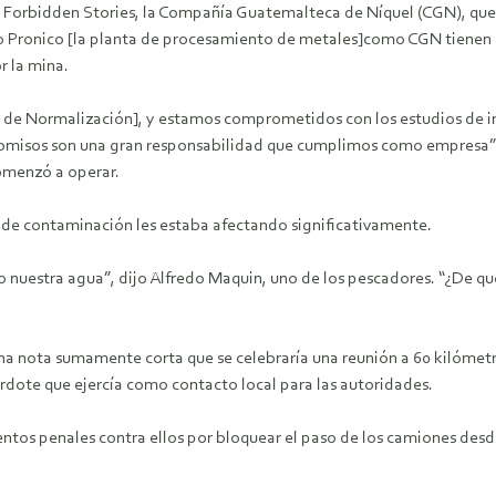
e Forbidden Stories, la Compañía Guatemalteca de Níquel (CGN), que
to Pronico [la planta de procesamiento de metales]como CGN tienen
r la mina.
al de Normalización], y estamos comprometidos con los estudios de
promisos son una gran responsabilidad que cumplimos como empresa”.
menzó a operar.
 de contaminación les estaba afectando significativamente.
nuestra agua”, dijo Alfredo Maquin, uno de los pescadores. “¿De qué
a nota sumamente corta que se celebraría una reunión a 60 kilómet
dote que ejercía como contacto local para las autoridades.
ntos penales contra ellos por bloquear el paso de los camiones desd