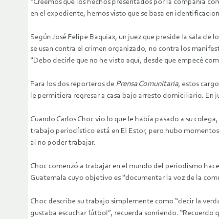
“Creemos que los hechos presentados por la compañía como
en el expediente, hemos visto que se basa en identificaci
Según José Felipe Baquiax, un juez que preside la sala de 
se usan contra el crimen organizado, no contra los manifesta
“Debo decirle que no he visto aquí, desde que empecé co
Para los dos reporteros de
Prensa Comunitaria
, estos cargo
le permitiera regresar a casa bajo arresto domiciliario. En 
Cuando Carlos Choc vio lo que le había pasado a su colega, 
trabajo periodístico está en El Estor, pero hubo momentos
al no poder trabajar.
Choc comenzó a trabajar en el mundo del periodismo hace 1
Guatemala cuyo objetivo es “documentar la voz de la comun
Choc describe su trabajo simplemente como “decir la verdad
gustaba escuchar fútbol”, recuerda sonriendo. “Recuerdo qu