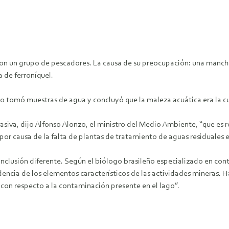
 con un grupo de pescadores. La causa de su preocupación: una mancha
de ferroníquel.
 tomó muestras de agua y concluyó que la maleza acuática era la cu
vasiva, dijo Alfonso Alonzo, el ministro del Medio Ambiente, “que es 
por causa de la falta de plantas de tratamiento de aguas residuales en 
lusión diferente. Según el biólogo brasileño especializado en con
dencia de los elementos característicos de las actividades mineras. Ha
on respecto a la contaminación presente en el lago”.