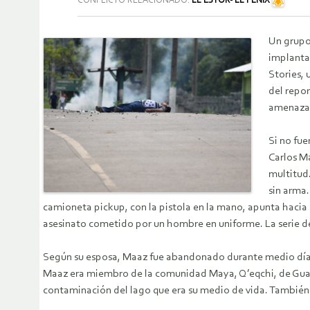
CONFLICTO RELACIONADO:
EL ESTOR- EL FENIX
Un grupo
implantad
Stories, 
del repor
amenazad
Si no fue
Carlos Ma
multitud.
sin arma.
camioneta pickup, con la pistola en la mano, apunta hacia 
asesinato cometido por un hombre en uniforme. La serie de 
Según su esposa, Maaz fue abandonado durante medio día a
Maaz era miembro de la comunidad Maya, Q’eqchi, de Guate
contaminación del lago que era su medio de vida. También