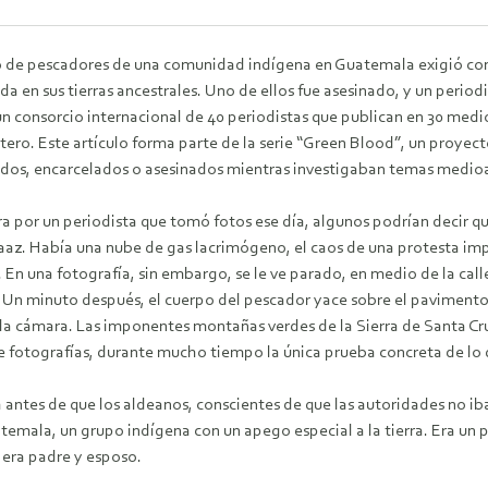
 de pescadores de una comunidad indígena en Guatemala exigió con
a en sus tierras ancestrales. Uno de ellos fue asesinado, y un periodi
un consorcio internacional de 40 periodistas que publican en 30 medio
tero. Este artículo forma parte de la serie “Green Blood”, un proyec
os, encarcelados o asesinados mientras investigaban temas medio
ra por un periodista que tomó fotos ese día, algunos podrían decir 
az. Había una nube de gas lacrimógeno, el caos de una protesta imp
 En una fotografía, sin embargo, se le ve parado, en medio de la call
 Un minuto después, el cuerpo del pescador yace sobre el pavimento y
la cámara. Las imponentes montañas verdes de la Sierra de Santa C
fotografías, durante mucho tiempo la única prueba concreta de lo qu
ntes de que los aldeanos, conscientes de que las autoridades no iban
mala, un grupo indígena con un apego especial a la tierra. Era un 
 era padre y esposo.