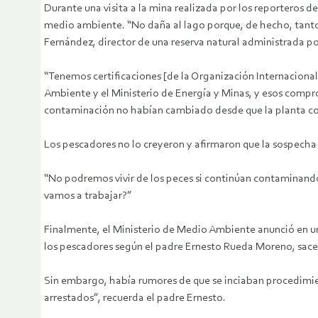
Durante una visita a la mina realizada por los reporteros d
medio ambiente. “No daña al lago porque, de hecho, tan
Fernández, director de una reserva natural administrada po
“Tenemos certificaciones [de la Organización Internacion
Ambiente y el Ministerio de Energía y Minas, y esos com
contaminación no habían cambiado desde que la planta co
Los pescadores no lo creyeron y afirmaron que la sospecha
“No podremos vivir de los peces si continúan contaminando 
vamos a trabajar?”
Finalmente, el Ministerio de Medio Ambiente anunció en un
los pescadores según el padre Ernesto Rueda Moreno, sacer
Sin embargo, había rumores de que se inciaban procedimie
arrestados”, recuerda el padre Ernesto.