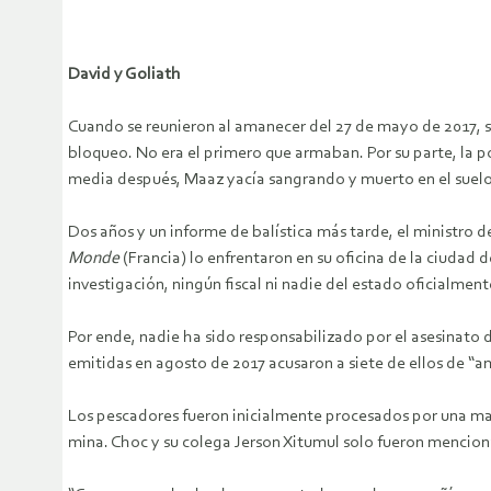
David y Goliath
Cuando se reunieron al amanecer del 27 de mayo de 2017, s
bloqueo. No era el primero que armaban. Por su parte, la po
media después, Maaz yacía sangrando y muerto en el suelo,
Dos años y un informe de balística más tarde, el minist
Monde
(Francia) lo enfrentaron en su oficina de la ciudad 
investigación, ningún fiscal ni nadie del estado oficialment
Por ende, nadie ha sido responsabilizado por el asesinato 
emitidas en agosto de 2017 acusaron a siete de ellos de “amen
Los pescadores fueron inicialmente procesados por una mani
mina. Choc y su colega Jerson Xitumul solo fueron mencion