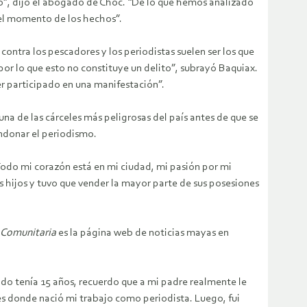
to”, dijo el abogado de Choc. “De lo que hemos analizado
 el momento de los hechos”.
 contra los pescadores y los periodistas suelen ser los que
 por lo que esto no constituye un delito”, subrayó Baquiax.
 participado en una manifestación”.
a de las cárceles más peligrosas del país antes de que se
bandonar el periodismo.
odo mi corazón está en mi ciudad, mi pasión por mi
us hijos y tuvo que vender la mayor parte de sus posesiones
 Comunitaria
es la página web de noticias mayas en
o tenía 15 años, recuerdo que a mi padre realmente le
 es donde nació mi trabajo como periodista. Luego, fui