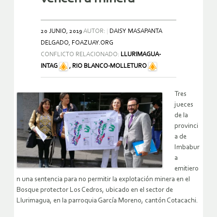
20 JUNIO, 2019
AUTOR:
DAISY MASAPANTA
DELGADO, FOAZUAY.ORG
CONFLICTO RELACIONADO:
LLURIMAGUA-
INTAG
,
RIO BLANCO-MOLLETURO
Tres
jueces
de la
provinci
a de
Imbabur
a
emitiero
n una sentencia para no permitir la explotación minera en el
Bosque protector Los Cedros, ubicado en el sector de
Llurimagua, en la parroquia García Moreno, cantón Cotacachi.