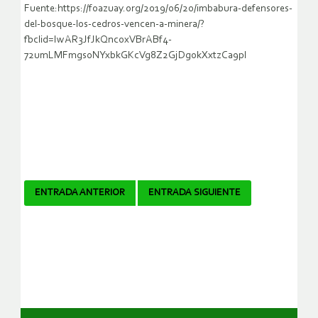
Fuente:https://foazuay.org/2019/06/20/imbabura-defensores-
del-bosque-los-cedros-vencen-a-minera/?
fbclid=IwAR3JfJkQncoxVBrABf4-
72umLMFmgs0NYxbkGKcVg8Z2GjDgokXxtzCa9pI
Navegador
ENTRADA ANTERIOR
ENTRADA SIGUIENTE
de
artículos