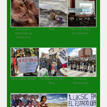
Amazonía
Perú
Valle del Elqui
defiende su
sin minería.
territorio
Vale mata, Brasil
Tía María no va !
Orinoco,
Perú
Venezuela