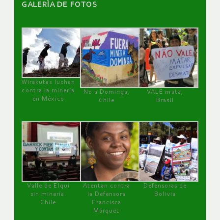
GALERÌA DE FOTOS
Wirakutas luchan
contra la minería
No a Dominga,
VALE mata,
en México
Chile
Brasil
Valle de Elqui
Atentan contra
Defensoras de
sin minería.
la Defensora
Bolivia
Chile
Francisca
Márquez