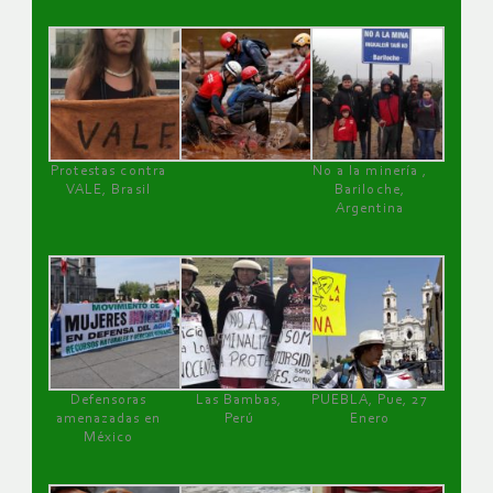
Protestas contra
No a la minería ,
VALE, Brasil
Bariloche,
Argentina
Defensoras
Las Bambas,
PUEBLA, Pue, 27
amenazadas en
Perú
Enero
México