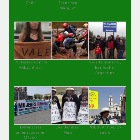
Chile
Francisca
Márquez
Protestas contra
No a la minería ,
VALE, Brasil
Bariloche,
Argentina
Defensoras
Las Bambas,
PUEBLA, Pue, 27
amenazadas en
Perú
Enero
México