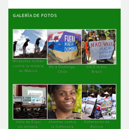
GALERÌA DE FOTOS
Wirakutas luchan
contra la minería
No a Dominga,
VALE mata,
en México
Chile
Brasil
Valle de Elqui
Atentan contra
Defensoras de
sin minería.
la Defensora
Bolivia