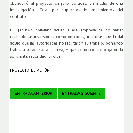
abandonó el proyecto en julio de 2012 en medio de una
investigación oficial por supuestos incumplimientos del
contrato.
El Ejecutivo boliviano acusó a esa empresa de no haber
realizado las inversiones comprometidas, mientras que Jindal
adujo que las autoridades no facilitaron su trabajo, poniendo
trabas a su acceso a la mina, y que tampoco le otorgaron la
suficiente seguridad jurídica.
PROYECTO: EL MUTÚN
Navegador
ENTRADA ANTERIOR
ENTRADA SIGUIENTE
de
artículos