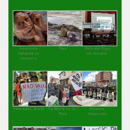
Amazonía
Perú
Valle del Elqui
defiende su
sin minería.
territorio
Vale mata, Brasil
Tía María no va !
Orinoco,
Perú
Venezuela