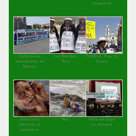
Argentina
Defensoras
Las Bambas,
PUEBLA, Pue, 27
amenazadas en
Perú
Enero
México
Amazonía
Perú
Valle del Elqui
defiende su
sin minería.
territorio