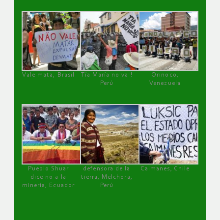
Vale mata, Brasil
Tía María no va !
Orinoco,
Perú
Venezuela
Pueblo Shuar
defensora de la
Caimanes, Chile
dice no a la
tierra, Melchora,
minería, Ecuador
Perú