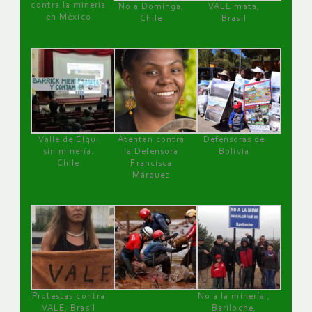
contra la minería
No a Dominga,
VALE mata,
en México
Chile
Brasil
Valle de Elqui
Atentan contra
Defensoras de
sin minería.
la Defensora
Bolivia
Chile
Francisca
Márquez
Protestas contra
No a la minería ,
VALE, Brasil
Bariloche,