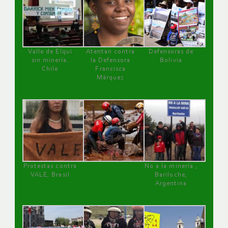
Valle de Elqui
Atentan contra
Defensoras de
sin minería.
la Defensora
Bolivia
Chile
Francisca
Márquez
Protestas contra
No a la minería ,
VALE, Brasil
Bariloche,
Argentina