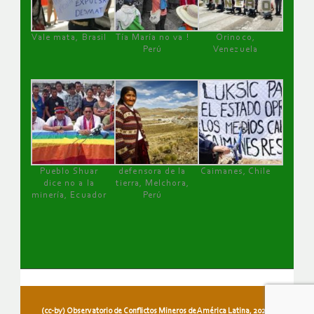
Vale mata, Brasil
Tía María no va !
Orinoco,
Perú
Venezuela
Pueblo Shuar
defensora de la
Caimanes, Chile
dice no a la
tierra, Melchora,
minería, Ecuador
Perú
(cc-by) Observatorio de Conflictos Mineros de América Latina, 2026