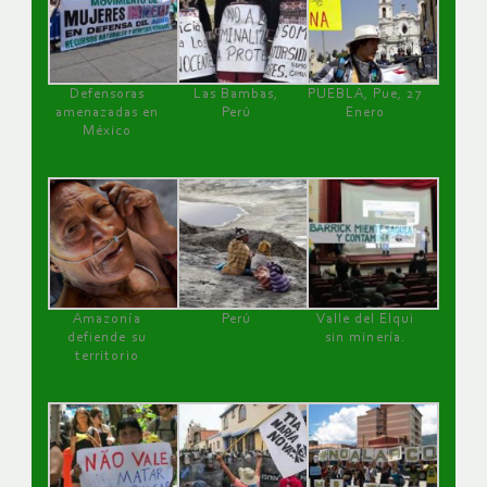
Defensoras
Las Bambas,
PUEBLA, Pue, 27
amenazadas en
Perú
Enero
México
Amazonía
Perú
Valle del Elqui
defiende su
sin minería.
territorio