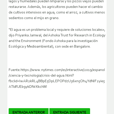
lagos y humedales pueden limpiarse y los pozos viejos pueden
restaurarse. Además, los agricultores pueden hacer el cambio
de cultivos intensivos en agua, como el arroz, a cultivos menos
sedientos como el mijo en grano.
“El agua es un problema local y requiere de soluciones locales»,
dijo Priyanka Jamwal, del Ashoka Trust for Research in Ecology
and the Environment (Fondo Ashoka para la investigación
Ecológica y Medioambiental), con sede en Bangalore.
Fuente:https://www.nytimes.com/es/interactive/2019/espanol
/ciencia-y-tecnologia/crisis-del-agua.html?
fbclid=IwAR2kRL4BBpE5DpLEPOPdzU36xn5Oh4YdNIF2yie5
ATldfUEb9ykDNrXkchM
Navegador
ENTRADA ANTERIOR
ENTRADA SIGUIENTE