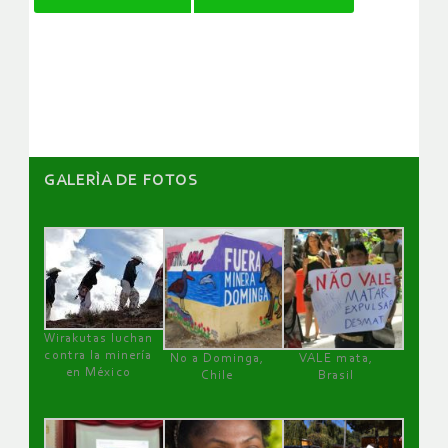
de
artículos
GALERÌA DE FOTOS
Wirakutas luchan
contra la minería
No a Dominga,
VALE mata,
en México
Chile
Brasil