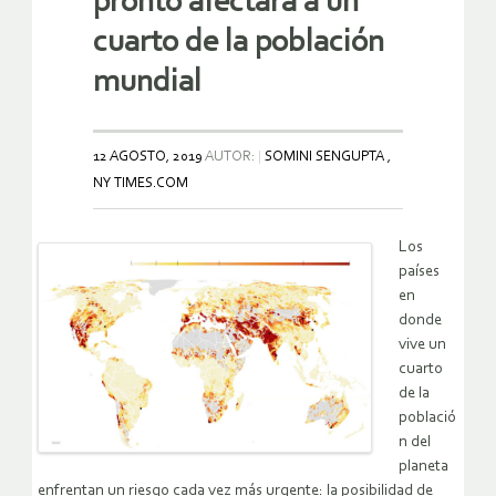
pronto afectará a un
cuarto de la población
mundial
12 AGOSTO, 2019
AUTOR:
SOMINI SENGUPTA ,
NY TIMES.COM
Los
países
en
donde
vive un
cuarto
de la
població
n del
planeta
enfrentan un riesgo cada vez más urgente: la posibilidad de