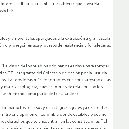
nterdisciplinaria, una iniciativa abierta que constela
social!
iales y ambientales aparejadas a la extracción a gran escala
mo proseguir en sus procesos de resistencia y fortalecer su
 “La visión de los pueblos originarios es clave para romper
na.” El integrante del Colectivo de Acción por la Justicia
amos. Las dos ideas más importantes que contrarrestan estas
l y matriz ecologista, nuevas formas de relación con los
l ser humano como parte de la naturaleza.
 al máximo los recursos y estrategias legales ya existentes
emitió una opinión en Colombia donde estableció que no
hos derechos que se encuentran en las constituciones.” El
echo a la vida. Sin un ambiente sano hay una amenaza a la