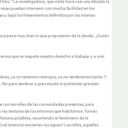
litio.” La investigadora, que visita hace casi una década la
mpresas puedan intervenir con mucha facilidad en los
as y bajo los lineamientos definidos por las mismas
. Me parece muy bien lo que propusieron de la deuda. ¿Quién
remos que se respete nuestro derecho a trabajar y a vivir
abras, ya no tenemos rastrojos, ya no sembramos tanto. Y
s. No para sembrar a gran escala ni pretender grandes
te con les niñes de las comunidades presentes, para
 y las texturas de los entornos que habitamos. Tomás
r futuros posibles, recurriendo al fenómeno de la
ué latencias encierran sus aguas? Les niñes, aquellas