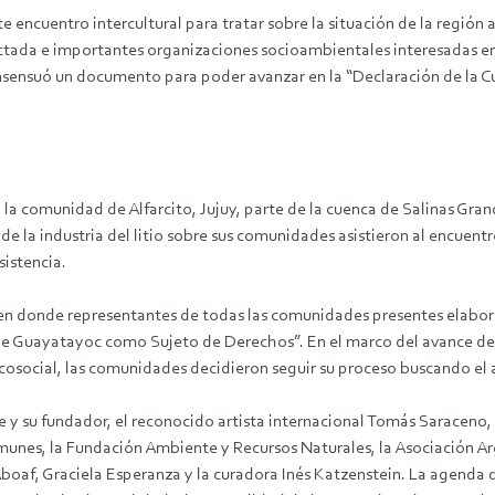
e encuentro intercultural para tratar sobre la situación de la región 
ectada e importantes organizaciones socioambientales interesadas e
onsensuó un documento para poder avanzar en la “Declaración de la
en la comunidad de Alfarcito, Jujuy, parte de la cuenca de Salinas Gr
 la industria del litio sobre sus comunidades asistieron al encuentr
sistencia.
a en donde representantes de todas las comunidades presentes elab
 de Guayatayoc como Sujeto de Derechos”. En el marco del avance d
 ecosocial, las comunidades decidieron seguir su proceso buscando el 
 su fundador, el reconocido artista internacional Tomás Saraceno, el 
munes, la Fundación Ambiente y Recursos Naturales, la Asociación A
oaf, Graciela Esperanza y la curadora Inés Katzenstein. La agenda de