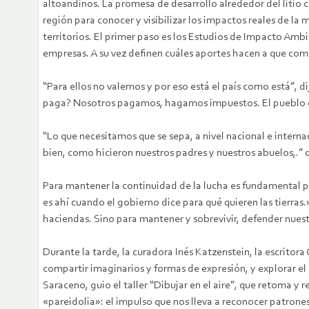
altoandinos. La promesa de desarrollo alrededor del litio c
región para conocer y visibilizar los impactos reales de la
territorios. El primer paso es los Estudios de Impacto Amb
empresas. A su vez definen cuáles aportes hacen a que com
“Para ellos no valemos y por eso está el país como está”, 
paga? Nosotros pagamos, hagamos impuestos. El pueblo es
“Lo que necesitamos que se sepa, a nivel nacional e interna
bien, como hicieron nuestros padres y nuestros abuelos,.” d
Para mantener la continuidad de la lucha es fundamental p
es ahí cuando el gobierno dice para qué quieren las tierra
haciendas. Sino para mantener y sobrevivir, defender nuest
Durante la tarde, la curadora Inés Katzenstein, la escritor
compartir imaginarios y formas de expresión, y explorar el
Saraceno, guio el taller “Dibujar en el aire”, que retoma y 
«pareidolia»: el impulso que nos lleva a reconocer patrones