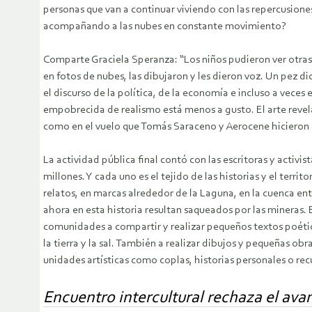
personas que van a continuar viviendo con las repercusiones
acompañando a las nubes en constante movimiento?
Comparte Graciela Speranza: “Los niños pudieron ver otras 
en fotos de nubes, las dibujaron y les dieron voz. Un pez d
el discurso de la política, de la economía e incluso a veces
empobrecida de realismo está menos a gusto. El arte revela l
como en el vuelo que Tomás Saraceno y Aerocene hicieron 
La actividad pública final contó con las escritoras y acti
millones. Y cada uno es el tejido de las historias y el terri
relatos, en marcas alrededor de la Laguna, en la cuenca ente
ahora en esta historia resultan saqueados por las mineras. E
comunidades a compartir y realizar pequeños textos poético
la tierra y la sal. También a realizar dibujos y pequeñas obra
unidades artísticas como coplas, historias personales o 
Encuentro intercultural rechaza el avan