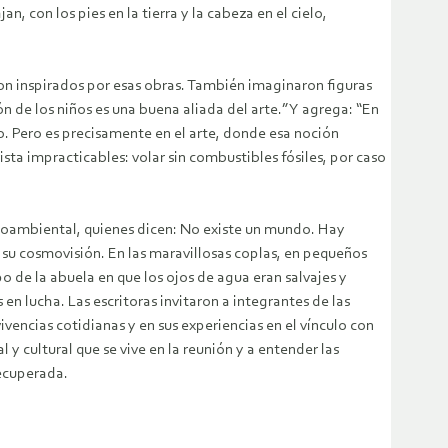
 con los pies en la tierra y la cabeza en el cielo,
ron inspirados por esas obras. También imaginaron figuras
n de los niños es una buena aliada del arte.” Y agrega: “En
uro. Pero es precisamente en el arte, donde esa noción
ista impracticables: volar sin combustibles fósiles, por caso
ocioambiental, quienes dicen: No existe un mundo. Hay
 de su cosmovisión. En las maravillosas coplas, en pequeños
po de la abuela en que los ojos de agua eran salvajes y
en lucha. Las escritoras invitaron a integrantes de las
encias cotidianas y en sus experiencias en el vínculo con
l y cultural que se vive en la reunión y a entender las
recuperada.