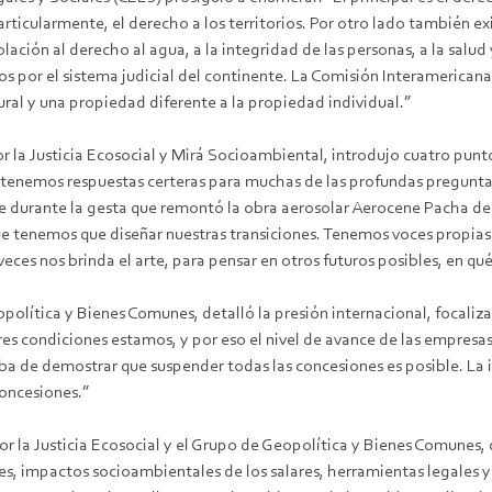
rticularmente, el derecho a los territorios. Por otro lado también exis
lación al derecho al agua, a la integridad de las personas, a la salud
s por el sistema judicial del continente. La Comisión Interamerica
ural y una propiedad diferente a la propiedad individual.”
 la Justicia Ecosocial y Mirá Socioambiental, introdujo cuatro punto
 tenemos respuestas certeras para muchas de las profundas preguntas.
te durante la gesta que remontó la obra aerosolar Aerocene Pacha 
ue tenemos que diseñar nuestras transiciones. Tenemos voces propias 
ces nos brinda el arte, para pensar en otros futuros posibles, en qu
opolítica y Bienes Comunes, detalló la presión internacional, focali
res condiciones estamos, y por eso el nivel de avance de las empresas
caba de demostrar que suspender todas las concesiones es posible. La i
concesiones.”
r la Justicia Ecosocial y el Grupo de Geopolítica y Bienes Comunes, d
s, impactos socioambientales de los salares, herramientas legales y p