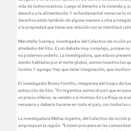
vida de todos nosotros. Luego el derecho a la vivienda y, pa
derecho a la alimentación. Y es fundamental remarcar la vio
derechos están también de alguna manera u otra protegido
a la propiedad que tiene una relación con su identidad cult
Maristella Svampa, investigador del Colectivo de Acción por
alrededor del litio. Es un debate muy complejo, porque no
no podemos cederlo. La investigadora, que estuvo presen
siendo hablados por el norte global, somos nosotros los q
locales. Y agrega: Hay que tener imaginación, que muchas ve
El investigador Bruno Fornillo, integrante del Grupo de Ge
extracción de litio. “En Argentina somos el país que en peo
un precio inferior, se venden a sí mismos. En La Rioja se a
necesaria y debería hacerse en todo el país, con todas las 
La investigadora Melisa Argento, del Colectivo de Acción po
empresas en la región. “Existen procesos en las comunidade