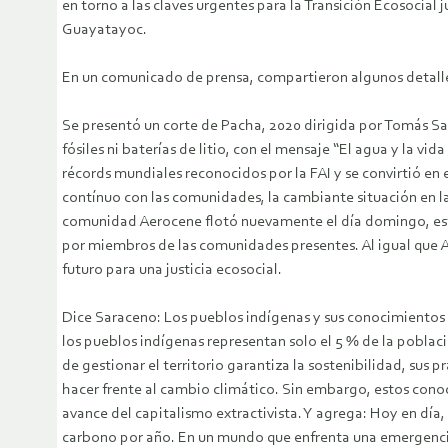
en torno a las claves urgentes para la Transición Ecosocial
Guayatayoc.
En un comunicado de prensa, compartieron algunos detalle
Se presentó un corte de Pacha, 2020 dirigida por Tomás Sa
fósiles ni baterías de litio, con el mensaje “El agua y la 
récords mundiales reconocidos por la FAI y se convirtió en 
contínuo con las comunidades, la cambiante situación en las
comunidad Aerocene flotó nuevamente el día domingo, est
por miembros de las comunidades presentes. Al igual que Aer
futuro para una justicia ecosocial.
Dice Saraceno: Los pueblos indígenas y sus conocimientos 
los pueblos indígenas representan solo el 5 % de la poblaci
de gestionar el territorio garantiza la sostenibilidad, sus
hacer frente al cambio climático. Sin embargo, estos cono
avance del capitalismo extractivista. Y agrega: Hoy en día
carbono por año. En un mundo que enfrenta una emergencia c