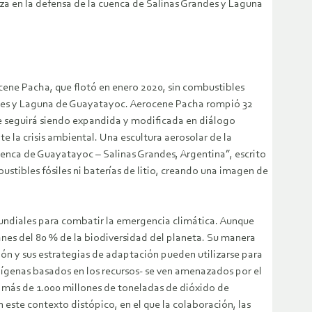
leza en la defensa de la cuenca de Salinas Grandes y Laguna
cene Pacha, que flotó en enero 2020, sin combustibles
Grandes y Laguna de Guayatayoc. Aerocene Pacha rompió 32
 que seguirá siendo expandida y modificada en diálogo
e la crisis ambiental. Una escultura aerosolar de la
nca de Guayatayoc – Salinas Grandes, Argentina”, escrito
ustibles fósiles ni baterías de litio, creando una imagen de
mundiales para combatir la emergencia climática. Aunque
ianes del 80 % de la biodiversidad del planeta. Su manera
ción y sus estrategias de adaptación pueden utilizarse para
dígenas basados en los recursos- se ven amenazados por el
o más de 1.000 millones de toneladas de dióxido de
este contexto distópico, en el que la colaboración, las