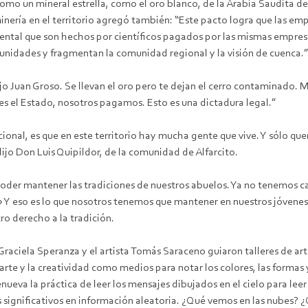
omo un mineral estrella, como el oro blanco, de la Arabia Saudita del 
 minería en el territorio agregó también: “Este pacto logra que las e
iental que son hechos por científicos pagados por las mismas empres
unidades y fragmentan la comunidad regional y la visión de cuenca.”
dijo Juan Groso. Se llevan el oro pero te dejan el cerro contaminado
 el Estado, nosotros pagamos. Esto es una dictadura legal.”
cional, es que en este territorio hay mucha gente que vive. Y sólo que
ijo Don Luis Quipildor, de la comunidad de Alfarcito.
oder mantener las tradiciones de nuestros abuelos. Ya no tenemos c
s.» Y eso es lo que nosotros tenemos que mantener en nuestros jóvene
ro derecho a la tradición.
a Graciela Speranza y el artista Tomás Saraceno guiaron talleres de ar
 arte y la creatividad como medios para notar los colores, las formas
renueva la práctica de leer los mensajes dibujados en el cielo para lee
 significativos en información aleatoria. ¿Qué vemos en las nubes? ¿Q