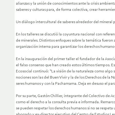
alianzas y la unión de conocimientos ante la crisis ambient
saberes y culturas para, de forma colectiva, crear herrami
Un diálogo intercultural de saberes alrededor del mineral
En los talleres se discutió la coyuntura nacional con refer
de minerales. Distintos enfoques sobre la temática fueron 
organización interna para garantizar los derechos humanos
En la inauguración del primer taller el fundador de la Asoc
el falso consenso que han creado estos últimos tiempos. Esa 
Ecosocial continuó: “La visión de la naturaleza como algo 
nociones son las del Buen Vivir y la de los Derechos de la 
seres humanos y con la Pachamama. Deja en desuso el para
Por su parte, Gastón Chillier, integrante del Colectivo de A
como el derecho a la consulta previa e informada. Remarc
se pueden respetar los derechos humanos si no se respeta u
abogado y ex-director ejecutivo del Centro de Estudios Leg