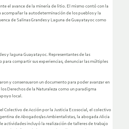
ante el avance de la minería de litio. El mismo contó con la
n acompañar la autodeterminación de los pueblos y la
 Cuenca de Salinas Grandes y Laguna de Guayatayoc como
andes y laguna Guayatayoc. Representantes de las
o para compartir sus experiencias, denunciar las múltiples
oraron y consensuaron un documento para poder avanzar en
e los Derechos de la Naturaleza como un paradigma
apoyo local.
Colectivo de Acción por la Justicia Ecosocial, el colectivo
rgentina de Abogados/as Ambientalistas, la abogada Alicia
 actividades incluyó la realización de talleres de trabajo