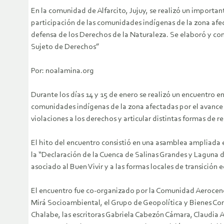
En la comunidad de Alfarcito, Jujuy, se realizó un important
participación de las comunidades indígenas de la zona af
defensa de los Derechos de la Naturaleza. Se elaboró y c
Sujeto de Derechos”
Por: noalamina.org
Durante los días 14 y 15 de enero se realizó un encuentro 
comunidades indígenas de la zona afectadas por el avance de
violaciones a los derechos y articular distintas formas de re
El hito del encuentro consistió en una asamblea ampliad
la “Declaración de la Cuenca de Salinas Grandes y Laguna
asociado al Buen Vivir y a las formas locales de transición
El encuentro fue co-organizado por la Comunidad Aerocene y
Mirá Socioambiental, el Grupo de Geopolítica y Bienes Co
Chalabe, las escritoras Gabriela Cabezón Cámara, Claudia Ab