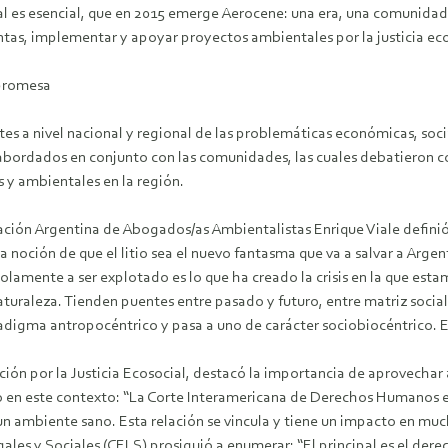
al es esencial, que en 2015 emerge Aerocene: una era, una comunidad i
entas, implementar y apoyar proyectos ambientales por la justicia eco
 promesa
entes a nivel nacional y regional de las problemáticas económicas, soc
abordados en conjunto con las comunidades, las cuales debatieron có
 y ambientales en la región.
iación Argentina de Abogados/as Ambientalistas Enrique Viale definió
noción de que el litio sea el nuevo fantasma que va a salvar a Argenti
solamente a ser explotado es lo que ha creado la crisis en la que est
Naturaleza. Tienden puentes entre pasado y futuro, entre matriz socia
digma antropocéntrico y pasa a uno de carácter sociobiocéntrico. E
cción por la Justicia Ecosocial, destacó la importancia de aprovechar
o en este contexto: “La Corte Interamericana de Derechos Humanos 
n ambiente sano. Esta relación se vincula y tiene un impacto en muc
ales y Sociales (CELS) prosiguió a enumerar: “El principal es el der