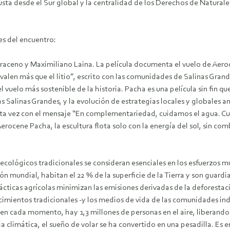
 justa desde el Sur global y la centralidad de los Derechos de Natura
s del encuentro:
raceno y Maximiliano Laina. La película documenta el vuelo de Aero
vida valen más que el litio”, escrito con las comunidades de Salinas 
el vuelo más sostenible de la historia. Pacha es una película sin fin
 Salinas Grandes, y la evolución de estrategias locales y globales ant
a vez con el mensaje “En complementariedad, cuidamos el agua. Cue
ocene Pacha, la escultura flota solo con la energía del sol, sin comb
ecológicos tradicionales se consideran esenciales en los esfuerzos 
ón mundial, habitan el 22 % de la superficie de la Tierra y son guard
 prácticas agrícolas minimizan las emisiones derivadas de la deforesta
cimientos tradicionales -y los medios de vida de las comunidades in
, en cada momento, hay 1,3 millones de personas en el aire, liberand
limática, el sueño de volar se ha convertido en una pesadilla. Es en 