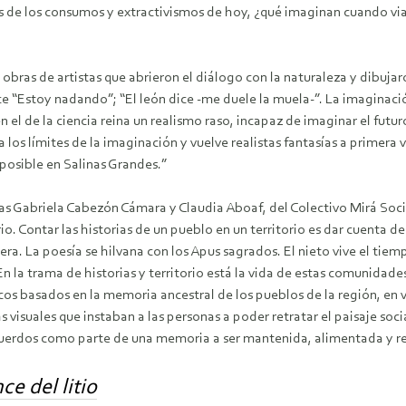
 de los consumos y extractivismos de hoy, ¿qué imaginan cuando viajan,
obras de artistas que abrieron el diálogo con la naturaleza y dibuja
ice “Estoy nadando”; “El león dice -me duele la muela-”. La imaginació
 en el de la ciencia reina un realismo raso, incapaz de imaginar el fut
os límites de la imaginación y vuelve realistas fantasías a primera v
posible en Salinas Grandes.”
vistas Gabriela Cabezón Cámara y Claudia Aboaf, del Colectivo Mirá S
torio. Contar las historias de un pueblo en un territorio es dar cuenta
ra. La poesía se hilvana con los Apus sagrados. El nieto vive el tiem
n la trama de historias y territorio está la vida de estas comunidades 
s basados en la memoria ancestral de los pueblos de la región, en viv
s visuales que instaban a las personas a poder retratar el paisaje socia
recuerdos como parte de una memoria a ser mantenida, alimentada y 
ce del litio