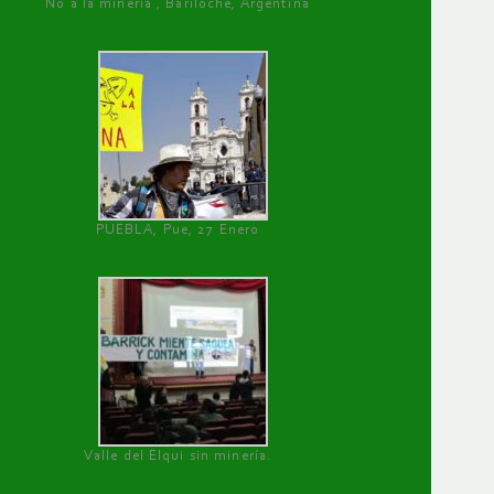
No a la minería , Bariloche, Argentina
PUEBLA, Pue, 27 Enero
Valle del Elqui sin minería.