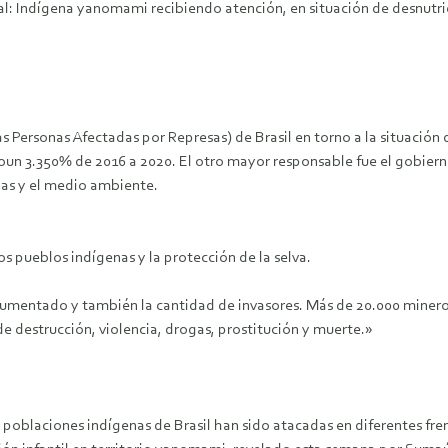
al: Indígena yanomami recibiendo atención, en situación de desnutri
 Personas Afectadas por Represas) de Brasil en torno a la situació
orioun 3.350% de 2016 a 2020. El otro mayor responsable fue el gobi
nas y el medio ambiente.
os pueblos indígenas y la protección de la selva.
umentado y también la cantidad de invasores. Más de 20.000 mineros
de destrucción, violencia, drogas, prostitución y muerte.»
 poblaciones indígenas de Brasil han sido atacadas en diferentes fre