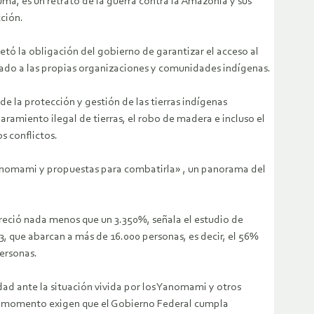
úma, es un retrato de la guerra contra la Amazonia y sus
ción.
vetó la obligación del gobierno de garantizar el acceso al
dado a las propias organizaciones y comunidades indígenas.
e la protección y gestión de las tierras indígenas
paramiento ilegal de tierras, el robo de madera e incluso el
s conflictos.
yanomami y propuestas para combatirla» , un panorama del
creció nada menos que un 3.350%, señala el estudio de
 que abarcan a más de 16.000 personas, es decir, el 56%
ersonas.
d ante la situación vivida por los Yanomami y otros
este momento exigen que el Gobierno Federal cumpla