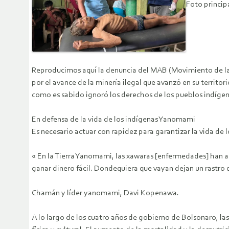
Foto princip
Reproducimos aquí la denuncia del MAB (Movimiento de las
por el avance de la minería ilegal que avanzó en su territ
como es sabido ignoró los derechos de los pueblos indíge
En defensa de la vida de los indígenas Yanomami
Es necesario actuar con rapidez para garantizar la vida de l
« En la Tierra Yanomami, las xawaras [enfermedades] han a
ganar dinero fácil. Dondequiera que vayan dejan un rastro 
Chamán y líder yanomami, Davi Kopenawa.
A lo largo de los cuatro años de gobierno de Bolsonaro, las