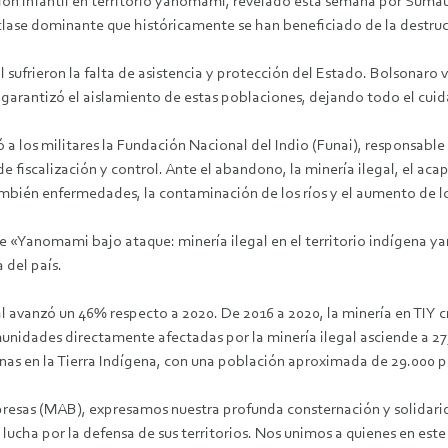
ición infantil en territorio yanomami, revelado esta semana por Suma
clase dominante que históricamente se han beneficiado de la destruc
 sufrieron la falta de asistencia y protección del Estado. Bolsonaro 
 garantizó el aislamiento de estas poblaciones, dejando todo el cui
 los militares la Fundación Nacional del Indio (Funai), responsable d
e fiscalización y control. Ante el abandono, la minería ilegal, el aca
mbién enfermedades, la contaminación de los ríos y el aumento de lo
e «Yanomami bajo ataque: minería ilegal en el territorio indígena 
 del país.
al avanzó un 46% respecto a 2020. De 2016 a 2020, la minería en TIY 
dades directamente afectadas por la minería ilegal asciende a 273,
as en la Tierra Indígena, con una población aproximada de 29.000 p
esas (MAB), expresamos nuestra profunda consternación y solidarida
a lucha por la defensa de sus territorios. Nos unimos a quienes en 