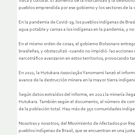
física y cultural. El aumento de la mortalidad y la desnutr
pueblos emprendida por ese gobierno y los sectores de la 
En la pandemia de Covid-19, los pueblos indígenas de Brasil
agua potable y camas a los indígenas en la pandemia, y no
En el mismo orden de cosas, el gobierno Bolsonaro entregó a
brasileñas, y obstaculizó -cuando no impidió- las acciones d
narcotráfico avanzaron en estos territorios, provocando ta
En 2022, la Hutukara Associação Yanomami lanzó el inform
avance de la destrucción minera en la mayor tierra indígena
Según datos extraídos del informe, en 2021 la minería ileg
Hutukara. También según el documento, el número de comuni
de la población total. Hay más de 350 comunidades indígen
Nosotras y nosotros, del Movimiento de Afectados por Repr
pueblos indígenas de Brasil, que se encuentran en una just