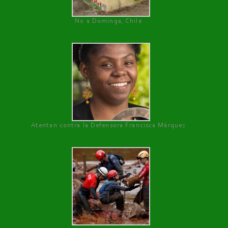
No a Dominga, Chile
Atentan contra la Defensora Francisca Márquez