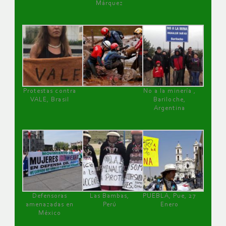
Márquez
Protestas contra
No a la minería ,
VALE, Brasil
Bariloche,
Argentina
Defensoras
Las Bambas,
PUEBLA, Pue, 27
amenazadas en
Perú
Enero
México