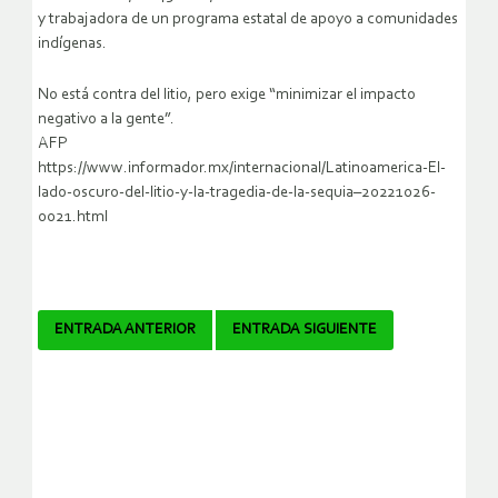
y trabajadora de un programa estatal de apoyo a comunidades
indígenas.
No está contra del litio, pero exige “minimizar el impacto
negativo a la gente”.
AFP
https://www.informador.mx/internacional/Latinoamerica-El-
lado-oscuro-del-litio-y-la-tragedia-de-la-sequia–20221026-
0021.html
Navegador
ENTRADA ANTERIOR
ENTRADA SIGUIENTE
de
artículos