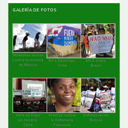
GALERÌA DE FOTOS
Wirakutas luchan
contra la minería
No a Dominga,
VALE mata,
en México
Chile
Brasil
Valle de Elqui
Atentan contra
Defensoras de
sin minería.
la Defensora
Bolivia
Chile
Francisca