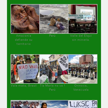
Amazonía
Perú
Valle del Elqui
defiende su
sin minería.
territorio
Vale mata, Brasil
Tía María no va !
Orinoco,
Perú
Venezuela