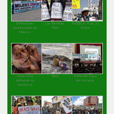
Defensoras
Las Bambas,
PUEBLA, Pue, 27
amenazadas en
Perú
Enero
México
Amazonía
Perú
Valle del Elqui
defiende su
sin minería.
territorio