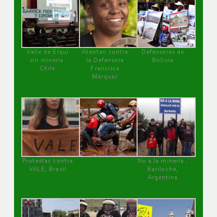
Valle de Elqui
Atentan contra
Defensoras de
sin minería.
la Defensora
Bolivia
Chile
Francisca
Márquez
Protestas contra
No a la minería ,
VALE, Brasil
Bariloche,
Argentina