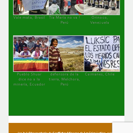
Vale mata, Brasil
Tía María no va !
Orinoco,
Perú
Venezuela
Pueblo Shuar
defensora de la
Caimanes, Chile
dice no a la
tierra, Melchora,
minería, Ecuador
Perú