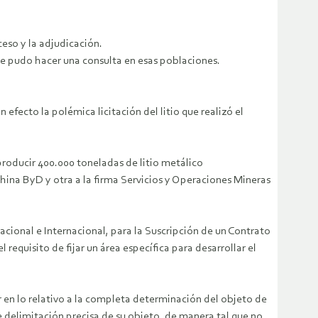
eso y la adjudicación.
 se pudo hacer una consulta en esas poblaciones.
fecto la polémica licitación del litio que realizó el
 producir 400.000 toneladas de litio metálico
hina ByD y otra a la firma Servicios y Operaciones Mineras
cional e Internacional, para la Suscripción de un Contrato
requisito de fijar un área específica para desarrollar el
 en lo relativo a la completa determinación del objeto de
de delimitación precisa de su objeto, de manera tal que no