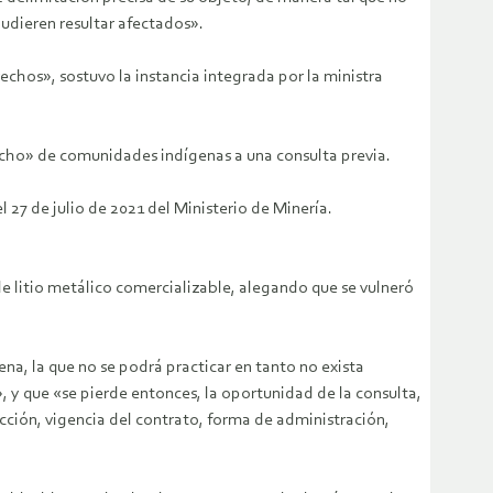
pudieren resultar afectados».
chos», sostuvo la instancia integrada por la ministra
recho» de comunidades indígenas a una consulta previa.
l 27 de julio de 2021 del Ministerio de Minería.
e litio metálico comercializable, alegando que se vulneró
na, la que no se podrá practicar en tanto no exista
», y que «se pierde entonces, la oportunidad de la consulta,
acción, vigencia del contrato, forma de administración,