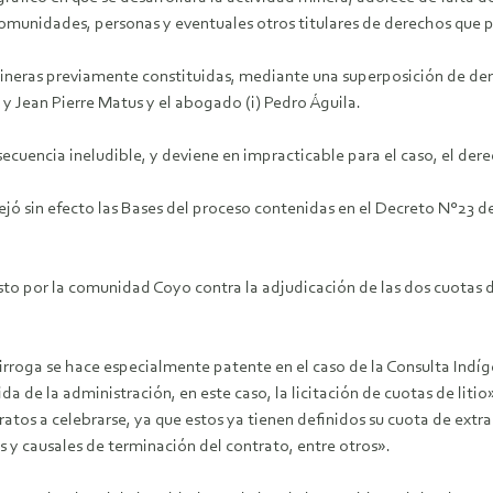
s comunidades, personas y eventuales otros titulares de derechos que 
mineras previamente constituidas, mediante una superposición de dere
y Jean Pierre Matus y el abogado (i) Pedro Águila.
ecuencia ineludible, y deviene en impracticable para el caso, el de
ejó sin efecto las Bases del proceso contenidas en el Decreto N°23 de
to por la comunidad Coyo contra la adjudicación de las dos cuotas d
irroga se hace especialmente patente en el caso de la Consulta Indíge
 de la administración, en este caso, la licitación de cuotas de litio
tratos a celebrarse, ya que estos ya tienen definidos su cuota de extr
 y causales de terminación del contrato, entre otros».