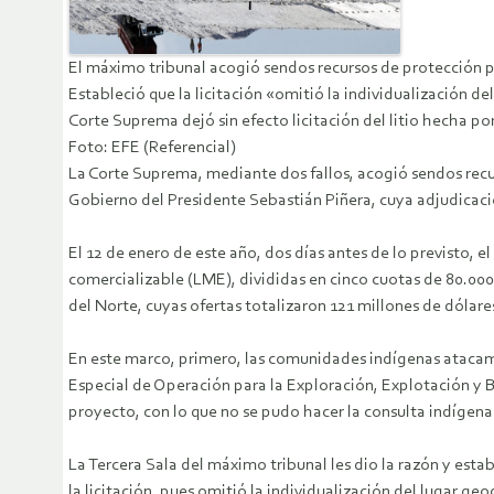
El máximo tribunal acogió sendos recursos de protección p
Estableció que la licitación «omitió la individualización d
Corte Suprema dejó sin efecto licitación del litio hecha po
Foto: EFE (Referencial)
La Corte Suprema, mediante dos fallos, acogió sendos recur
Gobierno del Presidente Sebastián Piñera, cuya adjudicaci
El 12 de enero de este año, dos días antes de lo previsto, 
comercializable (LME), divididas en cinco cuotas de 80.000
del Norte, cuyas ofertas totalizaron 121 millones de dólare
En este marco, primero, las comunidades indígenas atacameñ
Especial de Operación para la Exploración, Explotación y Ben
proyecto, con lo que no se pudo hacer la consulta indígena 
La Tercera Sala del máximo tribunal les dio la razón y est
la licitación, pues omitió la individualización del lugar ge