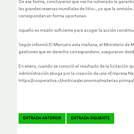
De esa forma, concluyeron que «se ha vulnerado la garantía
las grandes reservas mundiales de litio–, ya que la omisión
correspondan en forma oportuna».
Aquello es «razón suficiente para acoger la acción constituc
Según informó El Mercurio esta mañana, el Ministerio de M
gestiones que en derecho corresponden», aseguraron desde 
En enero, cuando se conoció el resultado de la licitación q
Administración aboga por la creación de una «Empresa Naci
https://cooperativa.cl/noticias/economia/materias-primas/
Navegador
ENTRADA ANTERIOR
ENTRADA SIGUIENTE
de