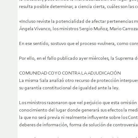
resulta posible determinar, a ciencia cierta, cuáles son la
«Incluso reviste la potencialidad de afectar pertenencias 
Ángela Vivanco, los ministros Sergio Muñoz, Mario Carroza 
En ese sentido, sostuvo que el proceso «vulnera, como cons
Por ello, en el fallo publicado ayer miércoles, la Suprema d
COMUNIDAD COYO CONTRA LA ADJUDICACIÓN
La misma Sala analizó otro recurso de protección interpues
su garantía constitucional de igualdad ante la ley.
Los ministros razonaron que «el perjuicio que esta omisión 
conocimiento del lugar donde generará sus efectos la medida
la que no será previa ni realmente influyente sobre los Con
deberes de información, forma de solución de controversias