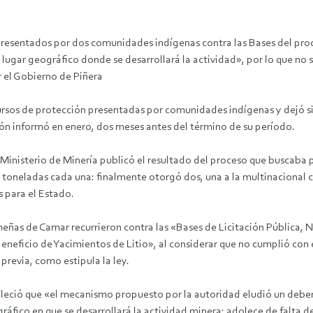
resentados por dos comunidades indígenas contra las Bases del proc
el lugar geográfico donde se desarrollará la actividad», por lo que no
r el Gobierno de Piñera
sos de protección presentadas por comunidades indígenas y dejó sin e
ón informó en enero, dos meses antes del término de su período.
el Ministerio de Minería publicó el resultado del proceso que buscaba
 toneladas cada una: finalmente otorgó dos, una a la multinacional c
s para el Estado.
as de Camar recurrieron contra las «Bases de Licitación Pública, Na
eficio de Yacimientos de Litio», al considerar que no cumplió con el 
previa, como estipula la ley.
ableció que «el mecanismo propuesto por la autoridad eludió un deber
ográfico en que se desarrollará la actividad minera; adolece de falta 