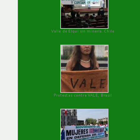
Valle de Elqui sin minería. Chile
Protestas contra VALE, Brasil