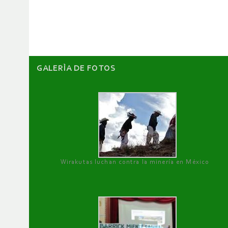
artículos
GALERÌA DE FOTOS
Wirakutas luchan contra la minería en México