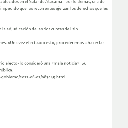
stablecidos en el Salar de Atacama –por lo demás, una de
a impedido que los recurrentes ejerzan los derechos que les
 la adjudicación de las dos cuotas de litio.
ones. «Una vez efectuado esto, procederemos a hacer las
rio electo- lo consideró una «mala noticia». Su
Pública.
-el-gobierno/2022-06-02/083445.html