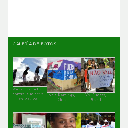
de
artículos
GALERÌA DE FOTOS
Wirakutas luchan
contra la minería
No a Dominga,
VALE mata,
en México
Chile
Brasil