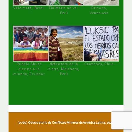
Vale mata, Brasil
Tía María no va !
Orinoco,
Perú
Venezuela
Pueblo Shuar
defensora de la
Caimanes, Chile
dice no a la
tierra, Melchora,
minería, Ecuador
Perú
(cc-by) Observatorio de Conflictos Mineros de América Latina, 2026