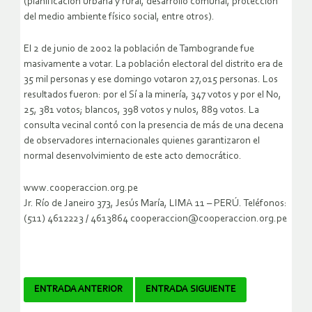
(planificación urbana y rural, desarrollo comunal, protección
del medio ambiente físico social, entre otros).
El 2 de junio de 2002 la población de Tambogrande fue
masivamente a votar. La población electoral del distrito era de
35 mil personas y ese domingo votaron 27,015 personas. Los
resultados fueron: por el Sí a la minería, 347 votos y por el No,
25, 381 votos; blancos, 398 votos y nulos, 889 votos. La
consulta vecinal contó con la presencia de más de una decena
de observadores internacionales quienes garantizaron el
normal desenvolvimiento de este acto democrático.
www.cooperaccion.org.pe
Jr. Río de Janeiro 373, Jesús María, LIMA 11 – PERÚ. Teléfonos:
(511) 4612223 / 4613864 cooperaccion@cooperaccion.org.pe
Navegador
ENTRADA ANTERIOR
ENTRADA SIGUIENTE