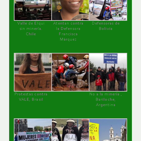
Valle de Elqui
Atentan contra
Defensoras de
sin minería.
la Defensora
Bolivia
Chile
Francisca
Márquez
Protestas contra
No a la minería ,
VALE, Brasil
Bariloche,
Argentina