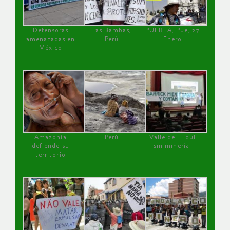
Defensoras
Las Bambas,
PUEBLA, Pue, 27
amenazadas en
Perú
Enero
México
Amazonía
Perú
Valle del Elqui
defiende su
sin minería.
territorio