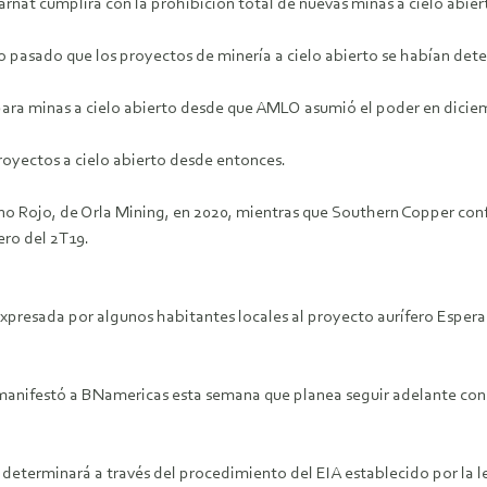
arnat cumplirá con la prohibición total de nuevas minas a cielo abier
o pasado que los proyectos de minería a cielo abierto se habían deten
para minas a cielo abierto desde que AMLO asumió el poder en dicie
oyectos a cielo abierto desde entonces.
ino Rojo, de Orla Mining, en 2020, mientras que Southern Copper con
ero del 2T19.
expresada por algunos habitantes locales al proyecto aurífero Espera
 manifestó a BNamericas esta semana que planea seguir adelante con
 determinará a través del procedimiento del EIA establecido por la 