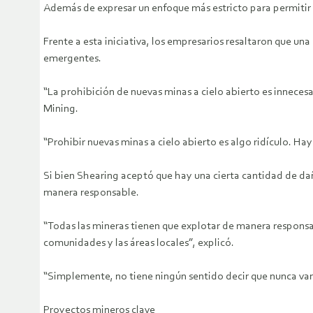
Además de expresar un enfoque más estricto para permitir y n
Frente a esta iniciativa, los empresarios resaltaron que un
emergentes.
“La prohibición de nuevas minas a cielo abierto es innecesa
Mining.
“Prohibir nuevas minas a cielo abierto es algo ridículo. Ha
Si bien Shearing aceptó que hay una cierta cantidad de da
manera responsable.
“Todas las mineras tienen que explotar de manera responsa
comunidades y las áreas locales”, explicó.
“Simplemente, no tiene ningún sentido decir que nunca vamo
Proyectos mineros clave