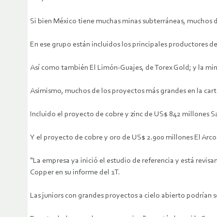
Si bien México tiene muchas minas subterráneas, muchos de
En ese grupo están incluidos los principales productores 
Así como también El Limón-Guajes, de Torex Gold; y la min
Asimismo, muchos de los proyectos más grandes en la carte
Incluido el proyecto de cobre y zinc de US$ 842 millones 
Y el proyecto de cobre y oro de US$ 2.900 millones El Arco
“La empresa ya inició el estudio de referencia y está revi
Copper en su informe del 1T.
Las juniors con grandes proyectos a cielo abierto podrían s