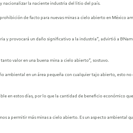
acionalizar la naciente industria del litio del país.
a prohibición de facto para nuevas minas a cielo abierto en México am
ria y provocará un daño significativo a la industria”, advirtió a BNa
y tanto valor en una buena mina a cielo abierto”, sostuvo.
ño ambiental en un área pequeña con cualquier tajo abierto, esto no
ble en estos días, por lo que la cantidad de beneficio económico qu
s a permitir más minas a cielo abierto. Es un aspecto ambiental que