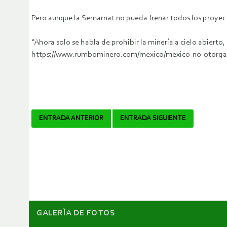
Pero aunque la Semarnat no pueda frenar todos los proyect
“Ahora solo se habla de prohibir la minería a cielo abierto,
https://www.rumbominero.com/mexico/mexico-no-otorgara
Navegador
ENTRADA ANTERIOR
ENTRADA SIGUIENTE
de
artículos
GALERÌA DE FOTOS