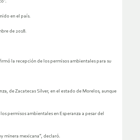
to”.
ido en el país.
mbre de 2018.
firmó la recepción de los permisos ambientales para su
nza, de Zacatecas Silver, en el estado de Morelos, aunque
 los permisos ambientales en Esperanza a pesar del
ley minera mexicana”, declaró.