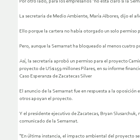
Por otro lado, para los empresarios “no está claro si la Sem
La secretaria de Medio Ambiente, María Albores, dijo el añ
Ello porque la cartera no había otorgado un solo permiso 
Pero, aunque la Semarnat ha bloqueado al menos cuatro pr
Así, la secretaría aprobó un permiso para el proyecto Cam
proyecto de US$159 millones Pilares, en su informe financi
Caso Esperanza de Zacatecas Silver
El anuncio de la Semarnat fue en respuesta a la oposición 
otros apoyan el proyecto.
Y el presidente ejecutivo de Zacatecas, Bryan Slusarchuk,
comunicado de la Semarnat.
“En última instancia, el impacto ambiental del proyecto se