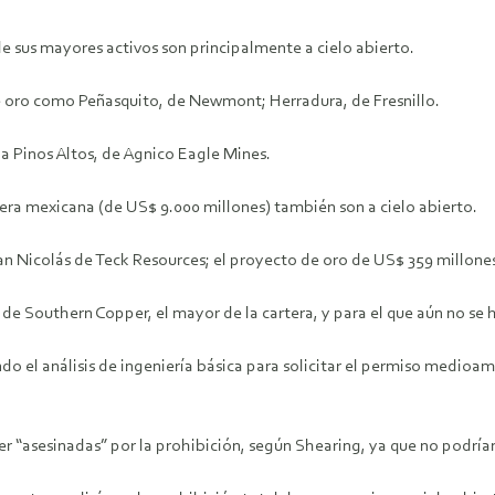
 sus mayores activos son principalmente a cielo abierto.
de oro como Peñasquito, de Newmont; Herradura, de Fresnillo.
a Pinos Altos, de Agnico Eagle Mines.
ra mexicana (de US$ 9.000 millones) también son a cielo abierto.
San Nicolás de Teck Resources; el proyecto de oro de US$ 359 millo
 de Southern Copper, el mayor de la cartera, y para el que aún no se
sando el análisis de ingeniería básica para solicitar el permiso medi
er “asesinadas” por la prohibición, según Shearing, ya que no podrían