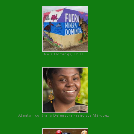
No a Dominga, Chile
Atentan contra la Defensora Francisca Márquez