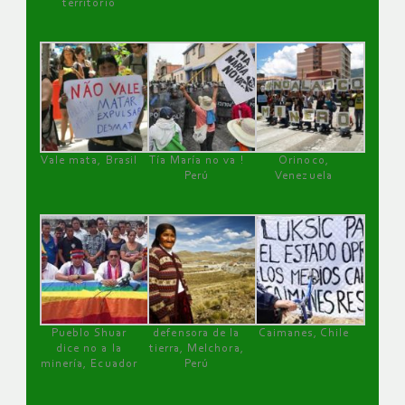
territorio
Vale mata, Brasil
Tía María no va !
Orinoco,
Perú
Venezuela
Pueblo Shuar
defensora de la
Caimanes, Chile
dice no a la
tierra, Melchora,
minería, Ecuador
Perú