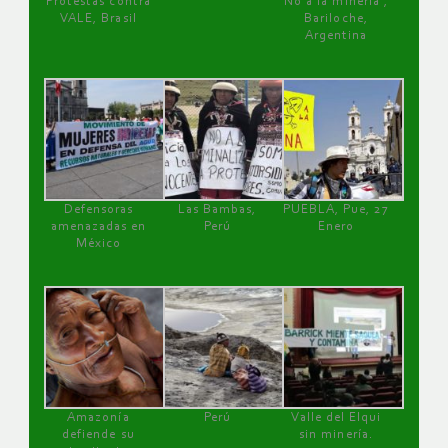
Protestas contra
No a la minería ,
VALE, Brasil
Bariloche,
Argentina
Defensoras
Las Bambas,
PUEBLA, Pue, 27
amenazadas en
Perú
Enero
México
Amazonía
Perú
Valle del Elqui
defiende su
sin minería.