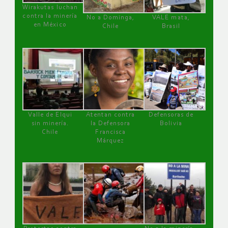
Wirakutas luchan
contra la minería
No a Dominga,
VALE mata,
en México
Chile
Brasil
Valle de Elqui
Atentan contra
Defensoras de
sin minería.
la Defensora
Bolivia
Chile
Francisca
Márquez