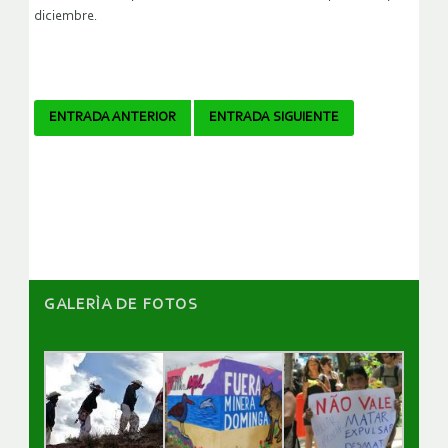
diciembre.
Navegador
ENTRADA ANTERIOR
ENTRADA SIGUIENTE
de
artículos
GALERÌA DE FOTOS