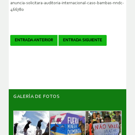
anuncia-solicitara-auditoria-internacional-caso-bambas-nndc-
466780
Navegador
ENTRADA ANTERIOR
ENTRADA SIGUIENTE
de
artículos
GALERÌA DE FOTOS