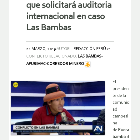
que solicitará auditoria
internacional en caso
Las Bambas
20 MARZO, 2019
AUTOR:
REDACCIÓN PERÚ 21.
CONFLICTO RELACIONADO:
LAS BAMBAS-
APURIMAC-CORREDOR MINERO
El
presiden
te de la
comunid
ad
campesi
na
de
Fuera
bamba
d