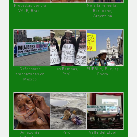
Protestas contra
No a la minería ,
VALE, Brasil
Bariloche,
Argentina
Defensoras
Las Bambas,
PUEBLA, Pue, 27
amenazadas en
Perú
Enero
México
Amazonía
Perú
Valle del Elqui