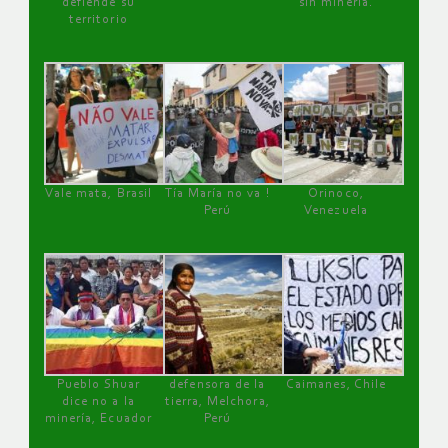
defiende su
sin minería.
territorio
Vale mata, Brasil
Tía María no va !
Orinoco,
Perú
Venezuela
Pueblo Shuar
defensora de la
Caimanes, Chile
dice no a la
tierra, Melchora,
minería, Ecuador
Perú