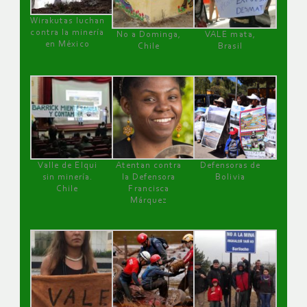
Wirakutas luchan
contra la minería
No a Dominga,
VALE mata,
en México
Chile
Brasil
Valle de Elqui
Atentan contra
Defensoras de
sin minería.
la Defensora
Bolivia
Chile
Francisca
Márquez