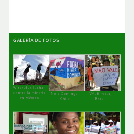
artículos
GALERÌA DE FOTOS
Wirakutas luchan
contra la minería
No a Dominga,
VALE mata,
en México
Chile
Brasil