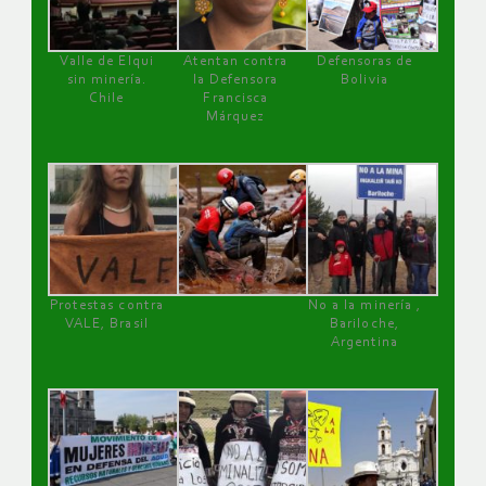
Valle de Elqui
Atentan contra
Defensoras de
sin minería.
la Defensora
Bolivia
Chile
Francisca
Márquez
Protestas contra
No a la minería ,
VALE, Brasil
Bariloche,
Argentina