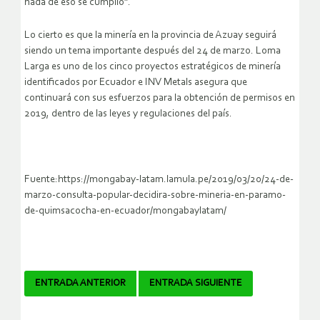
nada de eso se cumplió”.
Lo cierto es que la minería en la provincia de Azuay seguirá
siendo un tema importante después del 24 de marzo. Loma
Larga es uno de los cinco proyectos estratégicos de minería
identificados por Ecuador e INV Metals asegura que
continuará con sus esfuerzos para la obtención de permisos en
2019, dentro de las leyes y regulaciones del país.
Fuente:https://mongabay-latam.lamula.pe/2019/03/20/24-de-
marzo-consulta-popular-decidira-sobre-mineria-en-paramo-
de-quimsacocha-en-ecuador/mongabaylatam/
Navegador
ENTRADA ANTERIOR
ENTRADA SIGUIENTE
de