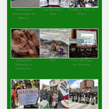
Defensoras
Las Bambas,
PUEBLA, Pue, 27
amenazadas en
Perú
Enero
México
Amazonía
Perú
Valle del Elqui
defiende su
sin minería.
territorio