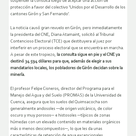
suspender la consulta luego de aceptar una acción de
protección a favor del colectivo ‘Unidos por el Desarrollo de los
cantones Girón y San Fernando’.
La noticia causó gran revuelo en Girón, pero inmediatamente
la presidenta del CNE, Diana Atamaint, solicitó al Tribunal
Contencioso Electoral (TCE) que destituyera al juez por
interferir en un proceso electoral que se encuentra en marcha.
A pesar de este tropiezo,
la consulta sigue en pie y el CNE ya
destinó 34 594 dólares para que, además de elegir a sus
mandatarios locales, los pobladores de Girón decidan sobre la
minería.
El profesor Felipe Cisneros, director del Programa para el
Manejo del Agua y del Suelo (PROMAS) de la Universidad de
Cuenca, asegura que los suelos del Quimsacocha son
generalmente andosoles ─de origen volcánico, de color
oscuro y muy porosos─ e histosoles ─típicos de zonas
húmedas con un elevado contenido en materiales orgánicos
más o menos descompuestos─, lo que les da unas
características de retención de agua excepcionales.