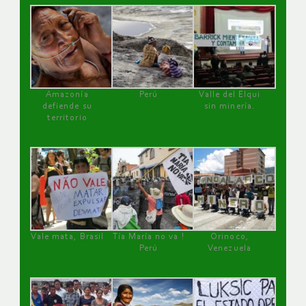
Amazonía
Perú
Valle del Elqui
defiende su
sin minería.
territorio
Vale mata, Brasil
Tía María no va !
Orinoco,
Perú
Venezuela