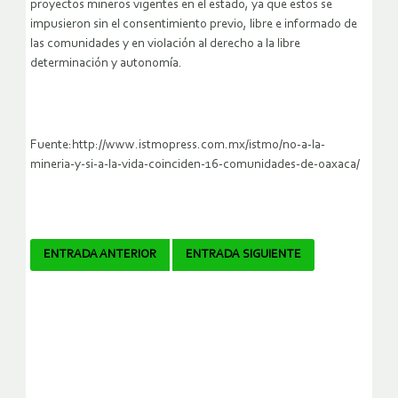
proyectos mineros vigentes en el estado, ya que estos se
impusieron sin el consentimiento previo, libre e informado de
las comunidades y en violación al derecho a la libre
determinación y autonomía.
Fuente:http://www.istmopress.com.mx/istmo/no-a-la-
mineria-y-si-a-la-vida-coinciden-16-comunidades-de-oaxaca/
Navegador
ENTRADA ANTERIOR
ENTRADA SIGUIENTE
de
artículos