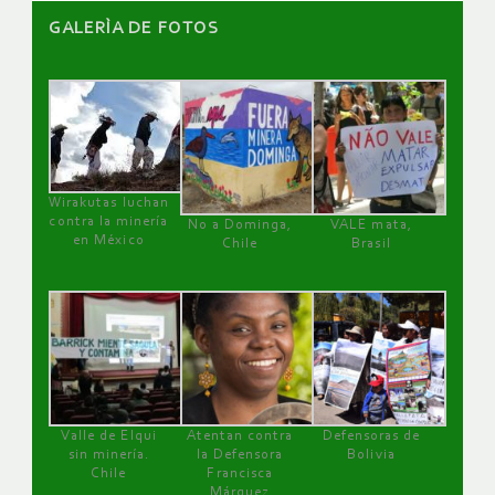
GALERÌA DE FOTOS
Wirakutas luchan
contra la minería
No a Dominga,
VALE mata,
en México
Chile
Brasil
Valle de Elqui
Atentan contra
Defensoras de
sin minería.
la Defensora
Bolivia
Chile
Francisca
Márquez