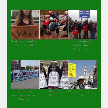
Protestas contra
No a la minería ,
VALE, Brasil
Bariloche,
Argentina
Defensoras
Las Bambas,
PUEBLA, Pue, 27
amenazadas en
Perú
Enero
México