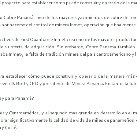
l proyecto para establecer cómo puede construir y operarlo de la ma
to Cobre Panamá, uno de los mayores yacimientos de cobre del mund
 por hacerse del control de minera Inmet, operación que finalmente 
activos de First Quantum e Inmet crea uno de los mayores producto
 de su oferta de adquisición. Sin embargo, Cobre Panamá también 
aba Inmet-, la falta de tradición minera del país centroamericano y 
ra establecer cómo puede construir y operarlo de la manera más e
teven D. Botts, CEO y presidente de Minera Panamá. En tanto, la fut
as y para Panamá?
s y Centroamérica, y el segundo más grande en desarrollo en el 
orar significativamente la calidad de vida de miles de panameños, e
 y Coclé.