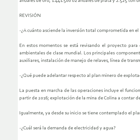
anuales de oro, 1.441.500 oz anuales de plata y 2.525 ton 
REVISIÓN
-¿A cuánto asciende la inversión total comprometida en el 
En estos momentos se está revisando el proyecto para e
ambientales de clase mundial. Los principales componentes
auxiliares, instalación de manejo de relaves, línea de tran
-¿Qué puede adelantar respecto al plan minero de explota
La puesta en marcha de las operaciones incluye el funcion
partir de 2016; explotación de la mina de Colina a contar d
Igualmente, ya desde su inicio se tiene contemplado el plan 
-¿Cuál será la demanda de electricidad y agua?