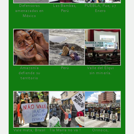
Defensoras
Las Bambas,
PUEBLA, Pue, 27
amenazadas en
Perú
Enero
México
Amazonía
Perú
Valle del Elqui
defiende su
sin minería.
territorio
Vale mata, Brasil
Tía María no va !
Orinoco,