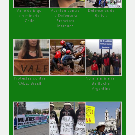
Valle de Elqui
Atentan contra
Defensoras de
sin minería.
la Defensora
Bolivia
Chile
Francisca
Márquez
Protestas contra
No a la minería ,
VALE, Brasil
Bariloche,
Argentina