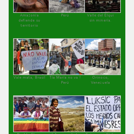
Amazonía
Perú
Valle del Elqui
defiende su
sin minería.
territorio
Vale mata, Brasil
Tía María no va !
Orinoco,
Perú
Venezuela