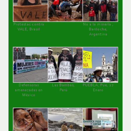
Protestas contra
No a la minería ,
VALE, Brasil
Bariloche,
Argentina
Defensoras
Las Bambas,
PUEBLA, Pue, 27
amenazadas en
Perú
Enero
México