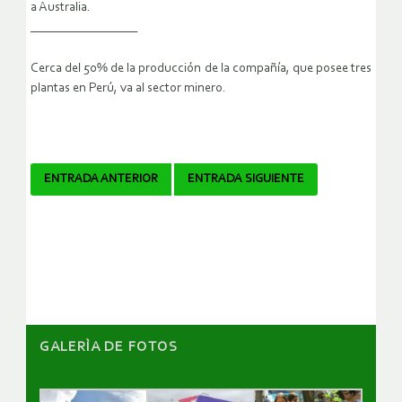
a Australia.
_________________
Cerca del 50% de la producción de la compañía, que posee tres
plantas en Perú, va al sector minero.
Navegador
ENTRADA ANTERIOR
ENTRADA SIGUIENTE
de
artículos
GALERÌA DE FOTOS