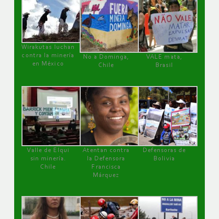
Wirakutas luchan
contra la minería
No a Dominga,
VALE mata,
en México
Chile
Brasil
Valle de Elqui
Atentan contra
Defensoras de
sin minería.
la Defensora
Bolivia
Chile
Francisca
Márquez