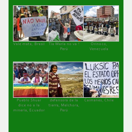
Vale mata, Brasil
Tía María no va !
Orinoco,
Perú
Venezuela
Pueblo Shuar
defensora de la
Caimanes, Chile
dice no a la
tierra, Melchora,
minería, Ecuador
Perú