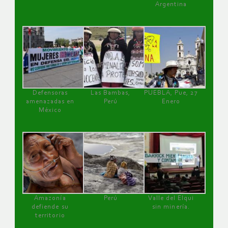
Argentina
Defensoras
Las Bambas,
PUEBLA, Pue, 27
amenazadas en
Perú
Enero
México
Amazonía
Perú
Valle del Elqui
defiende su
sin minería.
territorio