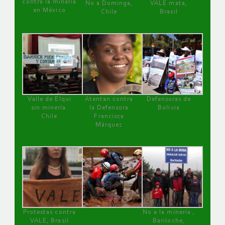
contra la minería
No a Dominga,
VALE mata,
en México
Chile
Brasil
Valle de Elqui
Atentan contra
Defensoras de
sin minería.
la Defensora
Bolivia
Chile
Francisca
Márquez
Protestas contra
No a la minería ,
VALE, Brasil
Bariloche,