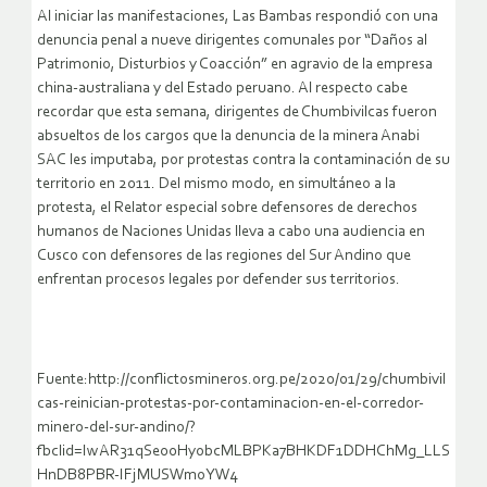
Al iniciar las manifestaciones, Las Bambas respondió con una
denuncia penal a nueve dirigentes comunales por “Daños al
Patrimonio, Disturbios y Coacción” en agravio de la empresa
china-australiana y del Estado peruano. Al respecto cabe
recordar que esta semana, dirigentes de Chumbivilcas fueron
absueltos de los cargos que la denuncia de la minera Anabi
SAC les imputaba, por protestas contra la contaminación de su
territorio en 2011. Del mismo modo, en simultáneo a la
protesta, el Relator especial sobre defensores de derechos
humanos de Naciones Unidas lleva a cabo una audiencia en
Cusco con defensores de las regiones del Sur Andino que
enfrentan procesos legales por defender sus territorios.
Fuente:http://conflictosmineros.org.pe/2020/01/29/chumbivil
cas-reinician-protestas-por-contaminacion-en-el-corredor-
minero-del-sur-andino/?
fbclid=IwAR31qSe00HyobcMLBPKa7BHKDF1DDHChMg_LLS
HnDB8PBR-IFjMUSWmoYW4