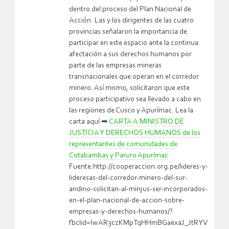
dentro del proceso del Plan Nacional de
Acción. Las y los dirigentes de las cuatro
provincias señalaron la importancia de
participar en este espacio ante la continua
afectación a sus derechos humanos por
parte de las empresas mineras
transnacionales que operan en el corredor
minero. Así mismo, solicitaron que este
proceso participativo sea llevado a cabo en
las regiones de Cusco y Apurímac. Lea la
carta aquí ➡
CARTA A MINISTRO DE
JUSTICIA Y DERECHOS HUMANOS de los
representantes de comunidades de
Cotabambas y Paruro Apurímac
Fuente:http://cooperaccion.org.pe/lideres-y-
lideresas-del-corredor-minero-del-sur-
andino-solicitan-al-minjus-ser-incorporados-
en-el-plan-nacional-de-accion-sobre-
empresas-y-derechos-humanos/?
fbclid=IwAR3czKMpTqHHmBGaexaJ_JtRYV