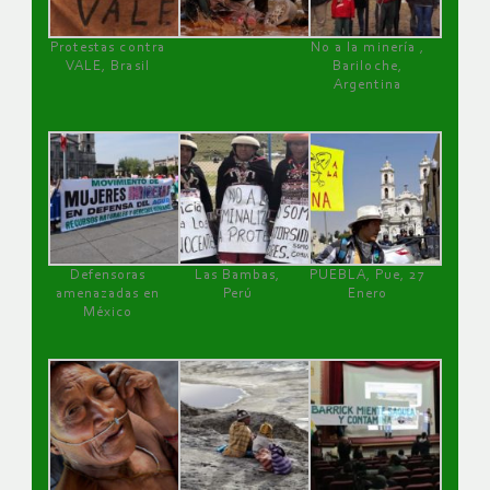
Protestas contra
No a la minería ,
VALE, Brasil
Bariloche,
Argentina
Defensoras
Las Bambas,
PUEBLA, Pue, 27
amenazadas en
Perú
Enero
México