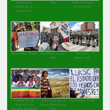
Amazonía
Perú
Valle del Elqui
defiende su
sin minería.
territorio
Vale mata, Brasil
Tía María no va !
Orinoco,
Perú
Venezuela
Pueblo Shuar
defensora de la
Caimanes, Chile
dice no a la
tierra, Melchora,
minería, Ecuador
Perú