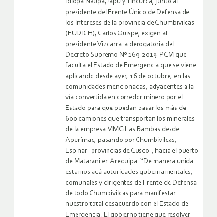
Idiopa Ñaupa,Japu y Tincurca, junto al
presidente del Frente Único de Defensa de
los Intereses de la provincia de Chumbivilcas
(FUDICH), Carlos Quispe; exigen al
presidente Vizcarra la derogatoria del
Decreto Supremo Nº 169-2019-PCM que
faculta el Estado de Emergencia que se viene
aplicando desde ayer, 16 de octubre, en las
comunidades mencionadas, adyacentes a la
vía convertida en corredor minero por el
Estado para que puedan pasar los más de
600 camiones que transportan los minerales
de la empresa MMG Las Bambas desde
Apurímac, pasando por Chumbivilcas,
Espinar -provincias de Cusco-, hacia el puerto
de Matarani en Arequipa. “De manera unida
estamos acá autoridades gubernamentales,
comunales y dirigentes de Frente de Defensa
de todo Chumbivilcas para manifestar
nuestro total desacuerdo con el Estado de
Emergencia. El gobierno tiene que resolver