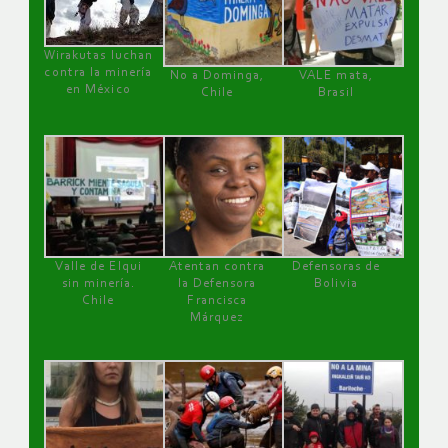
Wirakutas luchan
contra la minería
No a Dominga,
VALE mata,
en México
Chile
Brasil
Valle de Elqui
Atentan contra
Defensoras de
sin minería.
la Defensora
Bolivia
Chile
Francisca
Márquez