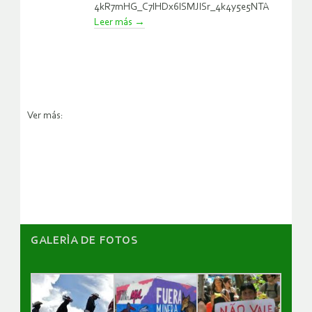
4kR7mHG_C7lHDx6lSMJlSr_4k4y5e5NTA
Leer más
→
Ver más:
GALERÌA DE FOTOS