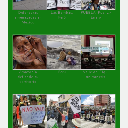
Defensoras
Las Bambas,
PUEBLA, Pue, 27
amenazadas en
Perú
Enero
México
Amazonía
Perú
Valle del Elqui
defiende su
sin minería.
territorio