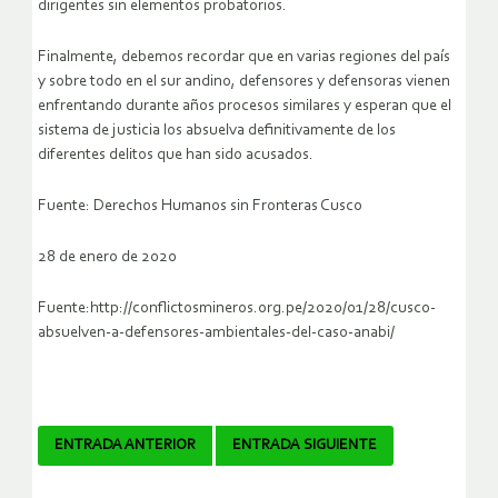
dirigentes sin elementos probatorios.
Finalmente, debemos recordar que en varias regiones del país
y sobre todo en el sur andino, defensores y defensoras vienen
enfrentando durante años procesos similares y esperan que el
sistema de justicia los absuelva definitivamente de los
diferentes delitos que han sido acusados.
Fuente: Derechos Humanos sin Fronteras Cusco
28 de enero de 2020
Fuente:http://conflictosmineros.org.pe/2020/01/28/cusco-
absuelven-a-defensores-ambientales-del-caso-anabi/
Navegador
ENTRADA ANTERIOR
ENTRADA SIGUIENTE