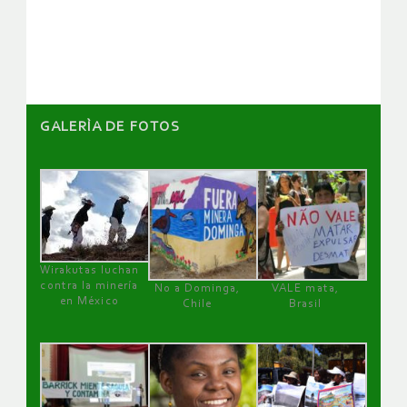
de
artículos
GALERÌA DE FOTOS
Wirakutas luchan
contra la minería
No a Dominga,
VALE mata,
en México
Chile
Brasil