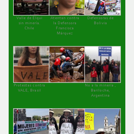
Valle de Elqui
Atentan contra
Defensoras de
sin minería.
la Defensora
Bolivia
Chile
Francisca
Márquez
Protestas contra
No a la minería ,
VALE, Brasil
Bariloche,
Argentina