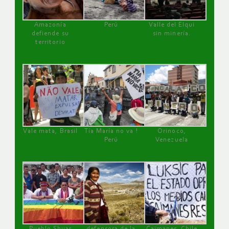
Amazonía
Perú
Valle del Elqui
defiende su
sin minería.
territorio
Vale mata, Brasil
Tía María no va !
Orinoco,
Perú
Venezuela
Pueblo Shuar
defensora de la
Caimanes, Chile