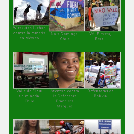
Wirakutas luchan
contra la minería
No a Dominga,
VALE mata,
en México
Chile
Brasil
Valle de Elqui
Atentan contra
Defensoras de
sin minería.
la Defensora
Bolivia
Chile
Francisca
Márquez