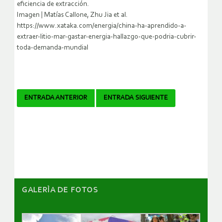
eficiencia de extracción.
Imagen | Matías Callone, Zhu Jia et al.
https://www.xataka.com/energia/china-ha-aprendido-a-
extraer-litio-mar-gastar-energia-hallazgo-que-podria-cubrir-
toda-demanda-mundial
Navegador
ENTRADA ANTERIOR
ENTRADA SIGUIENTE
de
artículos
GALERÌA DE FOTOS