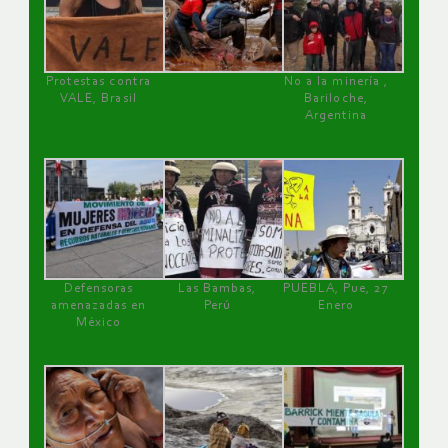
Protestas contra
No a la minería ,
VALE, Brasil
Bariloche,
Argentina
Defensoras
Las Bambas,
PUEBLA, Pue, 27
amenazadas en
Perú
Enero
México