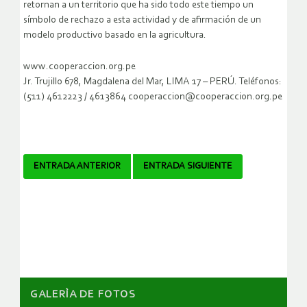
retornan a un territorio que ha sido todo este tiempo un
símbolo de rechazo a esta actividad y de afirmación de un
modelo productivo basado en la agricultura.
www.cooperaccion.org.pe
Jr. Trujillo 678, Magdalena del Mar, LIMA 17 – PERÚ. Teléfonos:
(511) 4612223 / 4613864 cooperaccion@cooperaccion.org.pe
Navegador
ENTRADA ANTERIOR
ENTRADA SIGUIENTE
de
artículos
GALERÌA DE FOTOS