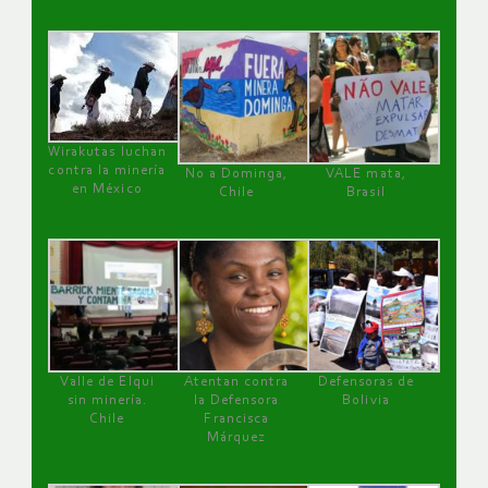
Wirakutas luchan
contra la minería
No a Dominga,
VALE mata,
en México
Chile
Brasil
Valle de Elqui
Atentan contra
Defensoras de
sin minería.
la Defensora
Bolivia
Chile
Francisca
Márquez