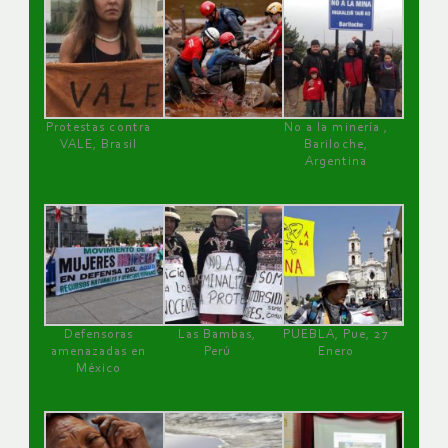
Protestas contra
No a la minería ,
VALE, Brasil
Bariloche,
Argentina
Defensoras
Las Bambas,
PUEBLA, Pue, 27
amenazadas en
Perú
Enero
México