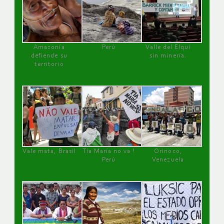
Amazonía
Perú
Valle del Elqui
defiende su
sin minería.
territorio
Vale mata, Brasil
Tía María no va !
Orinoco,
Perú
Venezuela