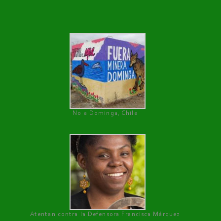
No a Dominga, Chile
Atentan contra la Defensora Francisca Márquez