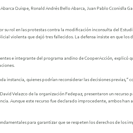
Abarca Quispe, Ronald Andrés Bello Abarca, Juan Pablo Cconislla Gal
or su rol en las protestas contra la modificación inconsulta del Es
olicial violenta que dejó tres fallecidos. La defensa insiste en que l
gentes e integrante del programa andino de CooperAcción, explicó q
aciones.
nda instancia, quienes podrían reconsiderar las decisiones previas,”
vid Velazco de la organización Fedepaz, presentaron un recurso par
ntencia. Aunque este recurso fue declarado improcedente, ambos han 
damentales para garantizar que se respeten los derechos de los imput