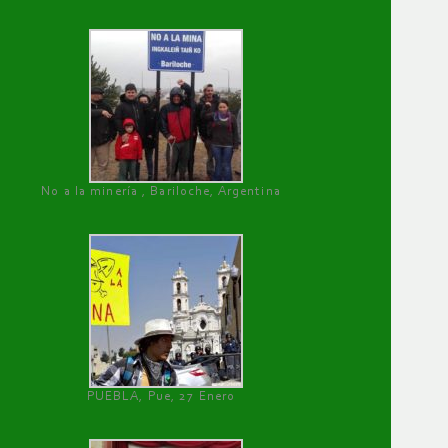
No a la minería , Bariloche, Argentina
PUEBLA, Pue, 27 Enero