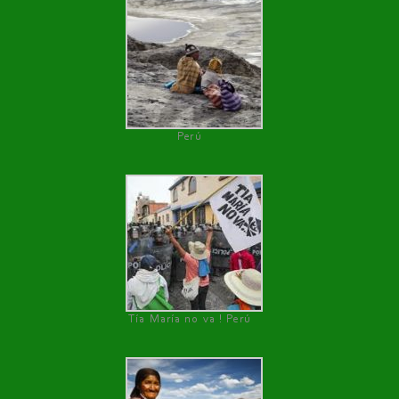
Perú
Tía María no va ! Perú