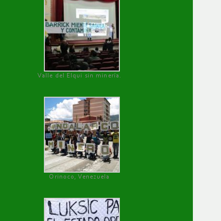
Valle del Elqui sin minería.
Orinoco, Venezuela