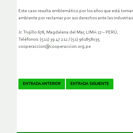
Este caso resulta emblemático por los años que está toman
ambiente por reclamar por sus derechos ante las industrias 
Jr. Trujillo 678, Magdalena del Mar, LIMA 17 – PERÚ.
Teléfonos: (511) 39 47 212 / (51) 961858035
cooperaccion@cooperaccion.org.pe
Navegador
ENTRADA ANTERIOR
ENTRADA SIGUIENTE
de
artículos