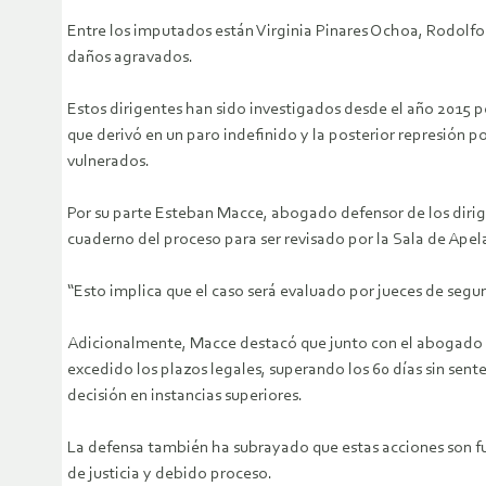
Entre los imputados están Virginia Pinares Ochoa, Rodolfo 
daños agravados.
Estos dirigentes han sido investigados desde el año 2015 p
que derivó en un paro indefinido y la posterior represión p
vulnerados.
Por su parte Esteban Macce, abogado defensor de los diri
cuaderno del proceso para ser revisado por la Sala de Apel
“Esto implica que el caso será evaluado por jueces de segu
Adicionalmente, Macce destacó que junto con el abogado Da
excedido los plazos legales, superando los 60 días sin se
decisión en instancias superiores.
La defensa también ha subrayado que estas acciones son fun
de justicia y debido proceso.