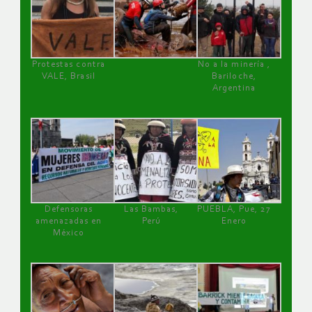
Protestas contra
No a la minería ,
VALE, Brasil
Bariloche,
Argentina
Defensoras
Las Bambas,
PUEBLA, Pue, 27
amenazadas en
Perú
Enero
México