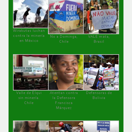
Wirakutas luchan
contra la minería
No a Dominga,
VALE mata,
en México
Chile
Brasil
Valle de Elqui
Atentan contra
Defensoras de
sin minería.
la Defensora
Bolivia
Chile
Francisca
Márquez