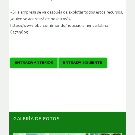
«Si la empresa se va después de explotar todos estos recursos,
¿quién se acordará de nosotros?»
https://www.bbc.com/mundo/noticias-america-latina-
61739805
Navegador
ENTRADA ANTERIOR
ENTRADA SIGUIENTE
de
artículos
GALERÌA DE FOTOS