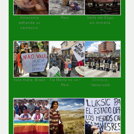
Amazonía
Perú
Valle del Elqui
defiende su
sin minería.
territorio
Vale mata, Brasil
Tía María no va !
Orinoco,
Perú
Venezuela