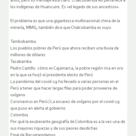
años, pero su mensaje está claro. Chalcobamba les pertenece a
los indígenas de Huancuire. Es «el legado de sus ancestros».
El problema es que una gigantesca multinacional china de la
minería, MMG, también dice que Chalcobamba es suyo.
Tambobamba.
Los pueblos pobres de Perú que ahora reciben una lluvia de
millones de dólares
Tacabamba.
Pedro Castillo: cómo es Cajamarca, la pobre región rica en oro
en la que se forjó el presidente electo de Perú
La pandemia del covid-19 ha llevado a varias personas en el
Perú a tener que hacer largas filas para poder proveerse de
oxígeno.
Coronavirus en Perú | La escasez de oxígeno por el covid-19
que puso en alerta al gobierno
Colombia
Por qué la exuberante geografía de Colombia es a la vez una de
sus mayores riquezas y de sus peores desdichas
Final de Recomendamos