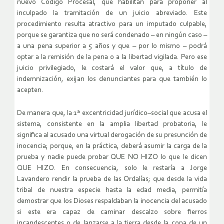
nuevo Código Procesal, que habilitan para proponer al
inculpado la tramitación de un juicio abreviado. Este
procedimiento resulta atractivo para un imputado culpable,
porque se garantiza que no será condenado – en ningún caso –
a una pena superior a 5 años y que – por lo mismo – podrá
optar a la remisión de la pena o a la libertad vigilada. Pero ese
juicio privilegiado, le costará el valor que, a título de
indemnización, exijan los denunciantes para que también lo
acepten.
De manera que, la 1ª excentricidad jurídico–social que acusa el
sistema, consistente en la amplia libertad probatoria, le
significa al acusado una virtual derogación de su presunción de
inocencia; porque, en la práctica, deberá asumir la carga de la
prueba y nadie puede probar QUE NO HIZO lo que le dicen
QUE HIZO. En consecuencia, solo le restaría a Jorge
Lavandero rendir la prueba de las Ordalías; que desde la vida
tribal de nuestra especie hasta la edad media, permitía
demostrar que los Dioses respaldaban la inocencia del acusado
si este era capaz de caminar descalzo sobre fierros
incandescentes o de lanzarse a la tierra desde la copa de un