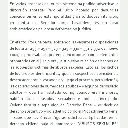
En varios procesos del nuevo sistema ha podido advertirse la
distorsión anotada. Pero el juicio incoado por denuncias
coincidentes en su extemporalidad y en su dudosa intención,
en contra del Senador Jorge Lavandero, es un caso
emblemático de peligrosa deformación jurídica.
En efecto. Por una parte, aplicando las vagarosas disposiciones
de los arts. 295 – 297 – 323 – 329 – 330 – 331 y 332 del nuevo
código procesal, se pretende incorporar como elementos
probatorios en el juicio oral, la subjetiva relación de hechos de
las supuestas víctimas de abusos sexuales. Esto es: los dichos
de los propios denunciantes, que en sospechosa coincidencia
desencadenaron el escándalo y luego el proceso; pero además,
las declaraciones de numerosos adultos – y algunos demasiado
adultos – que han relatado como, cuando eran menores,
habrían sido abusados sexualmente por el inculpado.
Quienquiera que sepa algo de Derecho Penal – es decir de
derecho sustantivo y no adjetivo como el Procedimiento Penal
– sabe que las únicas figuras delictuales tipificadas en el
derecho chileno bajo el nombre de “ABUSOS SEXUALES”