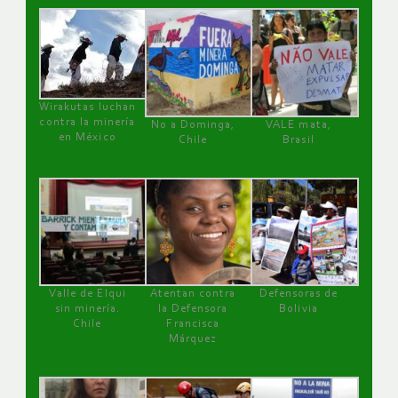
Wirakutas luchan
contra la minería
No a Dominga,
VALE mata,
en México
Chile
Brasil
Valle de Elqui
Atentan contra
Defensoras de
sin minería.
la Defensora
Bolivia
Chile
Francisca
Márquez