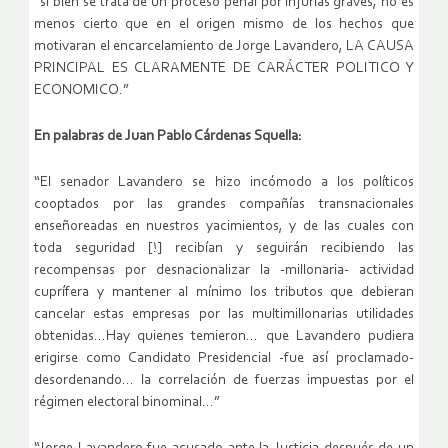
“si bien se trata de un proceso penal por injurias graves, no es
menos cierto que en el origen mismo de los hechos que
motivaran el encarcelamiento de Jorge Lavandero, LA CAUSA
PRINCIPAL ES CLARAMENTE DE CARÁCTER POLITICO Y
ECONOMICO.”
En palabras de Juan Pablo Cárdenas Squella:
“El senador Lavandero se hizo incómodo a los políticos
cooptados por las grandes compañías transnacionales
enseñoreadas en nuestros yacimientos, y de las cuales con
toda seguridad [!] recibían y seguirán recibiendo las
recompensas por desnacionalizar la -millonaria- actividad
cuprífera y mantener al mínimo los tributos que debieran
cancelar estas empresas por las multimillonarias utilidades
obtenidas…Hay quienes temieron… que Lavandero pudiera
erigirse como Candidato Presidencial -fue así proclamado-
desordenando… la correlación de fuerzas impuestas por el
régimen electoral binominal…”