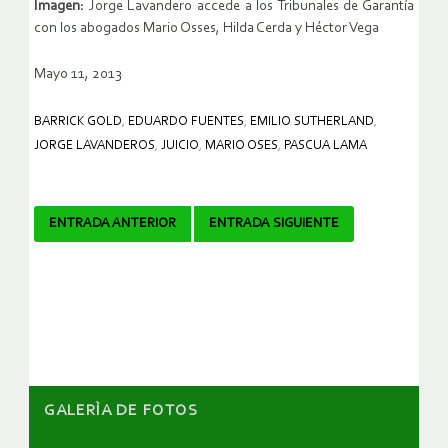
Imagen:
Jorge Lavandero accede a los Tribunales de Garantía
con los abogados Mario Osses, Hilda Cerda y Héctor Vega
Mayo 11, 2013
BARRICK GOLD
,
EDUARDO FUENTES
,
EMILIO SUTHERLAND
,
JORGE LAVANDEROS
,
JUICIO
,
MARIO OSES
,
PASCUA LAMA
Navegador
ENTRADA ANTERIOR
ENTRADA SIGUIENTE
de
artículos
GALERÌA DE FOTOS