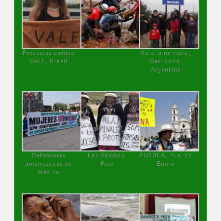
Protestas contra
No a la minería ,
VALE, Brasil
Bariloche,
Argentina
Defensoras
Las Bambas,
PUEBLA, Pue, 27
amenazadas en
Perú
Enero
México