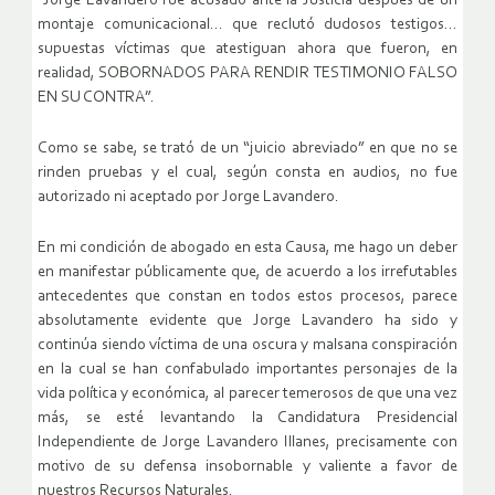
“Jorge Lavandero fue acusado ante la Justicia después de un
montaje comunicacional… que reclutó dudosos testigos…
supuestas víctimas que atestiguan ahora que fueron, en
realidad, SOBORNADOS PARA RENDIR TESTIMONIO FALSO
EN SU CONTRA”.
Como se sabe, se trató de un “juicio abreviado” en que no se
rinden pruebas y el cual, según consta en audios, no fue
autorizado ni aceptado por Jorge Lavandero.
En mi condición de abogado en esta Causa, me hago un deber
en manifestar públicamente que, de acuerdo a los irrefutables
antecedentes que constan en todos estos procesos, parece
absolutamente evidente que Jorge Lavandero ha sido y
continúa siendo víctima de una oscura y malsana conspiración
en la cual se han confabulado importantes personajes de la
vida política y económica, al parecer temerosos de que una vez
más, se esté levantando la Candidatura Presidencial
Independiente de Jorge Lavandero Illanes, precisamente con
motivo de su defensa insobornable y valiente a favor de
nuestros Recursos Naturales.