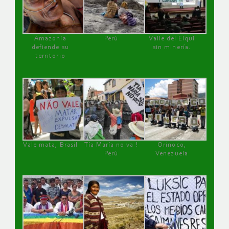
Amazonía
Perú
Valle del Elqui
defiende su
sin minería.
territorio
Vale mata, Brasil
Tía María no va !
Orinoco,
Perú
Venezuela