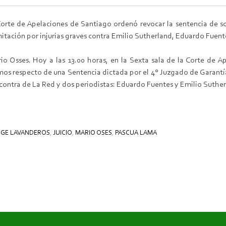
Corte de Apelaciones de Santiago ordenó revocar la sentencia de so
itación por injurias graves contra Emilio Sutherland, Eduardo Fuent
o Osses. Hoy a las 13.00 horas, en la Sexta sala de la Corte de Ape
os respecto de una Sentencia dictada por el 4° Juzgado de Garantía, 
contra de La Red y dos periodistas: Eduardo Fuentes y Emilio Suther
RGE LAVANDEROS
,
JUICIO
,
MARIO OSES
,
PASCUA LAMA