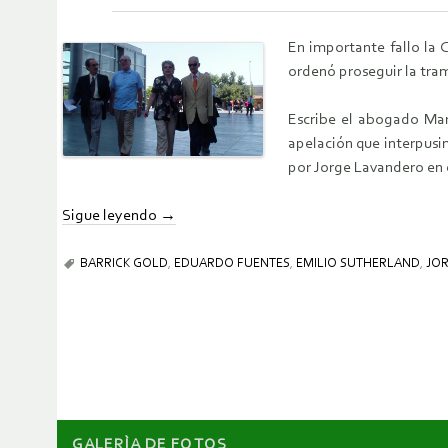
En importante fallo la 
ordenó proseguir la tram
Escribe el abogado Mari
apelación que interpusim
por Jorge Lavandero en 
Sigue leyendo
→
BARRICK GOLD
,
EDUARDO FUENTES
,
EMILIO SUTHERLAND
,
JO
GALERÌA DE FOTOS