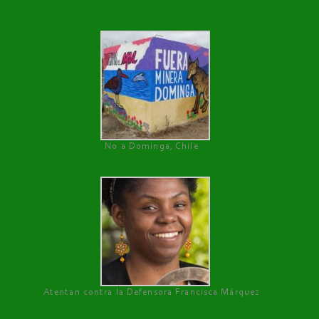
No a Dominga, Chile
Atentan contra la Defensora Francisca Márquez