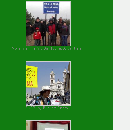
No a la minería , Bariloche, Argentina
PUEBLA, Pue, 27 Enero