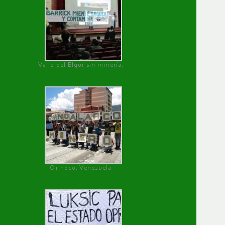
Valle del Elqui sin minería.
Orinoco, Venezuela