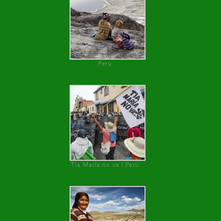
Perú
Tía María no va ! Perú