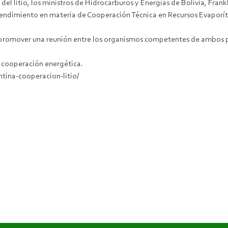
el litio, los ministros de Hidrocarburos y Energías de Bolivia, Frank
ndimiento en materia de Cooperación Técnica en Recursos Evaporític
s a promover una reunión entre los organismos competentes de ambos p
e cooperación energética.
tina-cooperacion-litio/