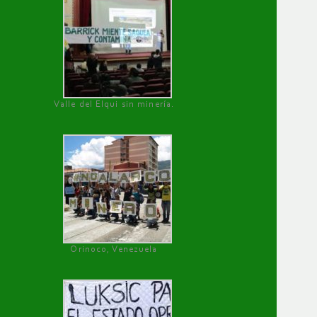
Valle del Elqui sin minería.
Orinoco, Venezuela