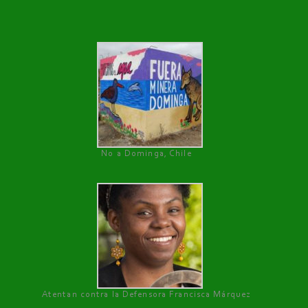
No a Dominga, Chile
Atentan contra la Defensora Francisca Márquez