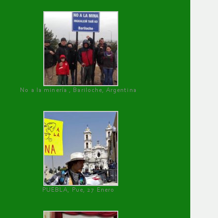
No a la minería , Bariloche, Argentina
PUEBLA, Pue, 27 Enero