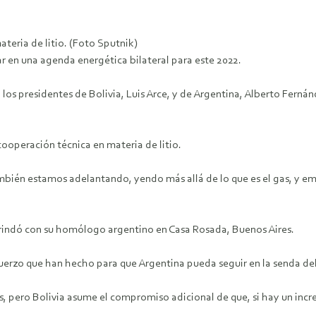
teria de litio. (Foto Sputnik)
 en una agenda energética bilateral para este 2022.
 los presidentes de Bolivia, Luis Arce, y de Argentina, Alberto Fer
 cooperación técnica en materia de litio.
mbién estamos adelantando, yendo más allá de lo que es el gas, y emp
brindó con su homólogo argentino en Casa Rosada, Buenos Aires.
uerzo que han hecho para que Argentina pueda seguir en la senda del
, pero Bolivia asume el compromiso adicional de que, si hay un incr