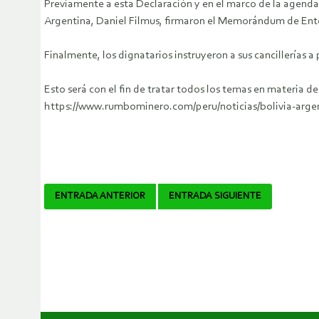
Previamente a esta Declaración y en el marco de la agenda d
Argentina, Daniel Filmus, firmaron el Memorándum de Ente
Finalmente, los dignatarios instruyeron a sus cancillería
Esto será con el fin de tratar todos los temas en materia d
https://www.rumbominero.com/peru/noticias/bolivia-argen
Navegador
ENTRADA ANTERIOR
ENTRADA SIGUIENTE
de
artículos