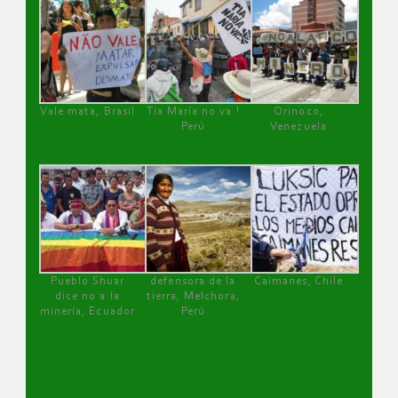
Vale mata, Brasil
Tía María no va !
Orinoco,
Perú
Venezuela
Pueblo Shuar
defensora de la
Caimanes, Chile
dice no a la
tierra, Melchora,
minería, Ecuador
Perú