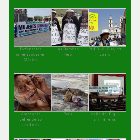
Defensoras
Las Bambas,
PUEBLA, Pue, 27
amenazadas en
Perú
Enero
México
Amazonía
Perú
Valle del Elqui
defiende su
sin minería.
territorio