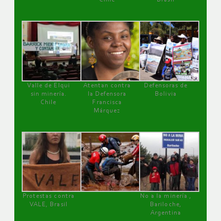
Valle de Elqui
Atentan contra
Defensoras de
sin minería.
la Defensora
Bolivia
Chile
Francisca
Márquez
Protestas contra
No a la minería ,
VALE, Brasil
Bariloche,
Argentina